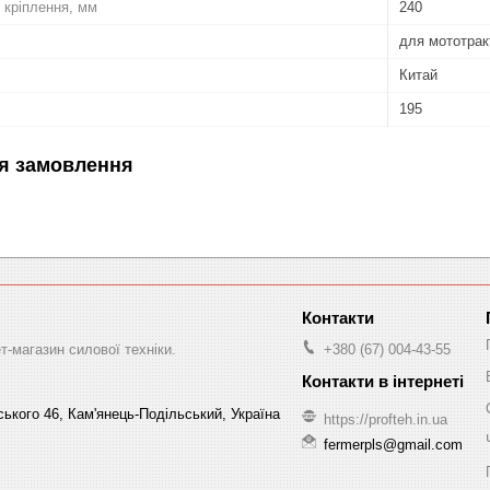
 кріплення, мм
240
для мототрак
Китай
195
я замовлення
-магазин силової техніки.
+380 (67) 004-43-55
ського 46, Кам'янець-Подільський, Україна
https://profteh.in.ua
fermerpls@gmail.com