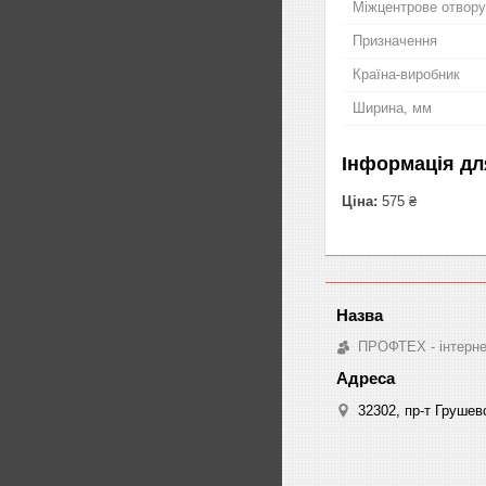
Міжцентрове отвору
Призначення
Країна-виробник
Ширина, мм
Інформація дл
Ціна:
575 ₴
ПРОФТЕХ - інтернет
32302, пр-т Грушев