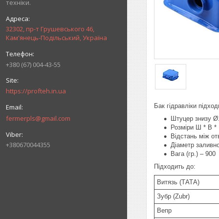
техніки.
32302, пр-т Грушевського 46,
Кам'янець-Подільський, Україна
+380 (67) 004-43-55
https://profteh.in.ua
Бак гідравліки підход
fermerpls@gmail.com
Штуцер знизу Ø
Розміри Ш * В * 
Відстань між от
+380670044355
Діаметр заливно
Вага (гр.) – 900
Підходить до:
Витязь (ТАТА)
Зубр (Zubr)
Вепр