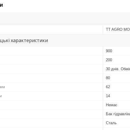
и
TT AGRO M
цькі характеристики
900
200
30 днів. Обм
80
 мм
62
м
14
Немає
Бак гідравлік
Сталь