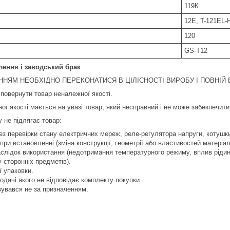
119К
12E, T-121EL-
120
GS-T12
лення і заводський брак
НЯМ НЕОБХІДНО ПЕРЕКОНАТИСЯ В ЦІЛІСНОСТІ ВИРОБУ І ПОВНІЙ В
повернути товар неналежної якості.
ої якості мається на увазі товар, який несправний і не може забезпечит
 не підлягає товар:
з перевірки стану електричних мереж, реле-регулято­ра напруги, котуш
ри встановленні (зміна конструкції, геометрії або властивостей матеріал
лідок використання (недотримання температурного режиму, вплив рідин
 сторонніх предметів).
ї упаковки.
одачі якого не відповідає комплекту покупки.
вувався не за призначенням.