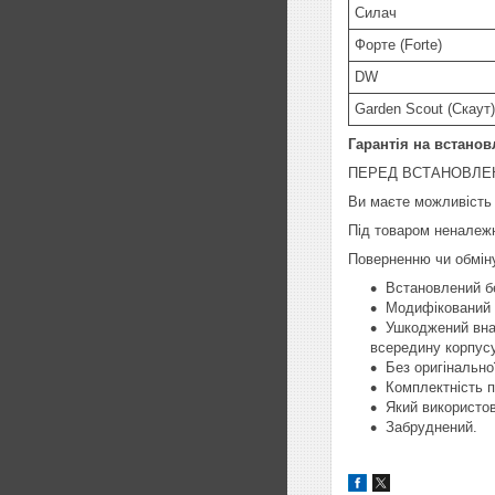
Силач
Форте (Forte)
DW
Garden Scout (Скаут)
Гарантія на встанов
ПЕРЕД ВСТАНОВЛЕН
Ви маєте можливість 
Під товаром неналежн
Поверненню чи обміну
Встановлений бе
Модифікований п
Ушкоджений внас
всередину корпусу
Без оригінально
Комплектність п
Який використо
Забруднений.