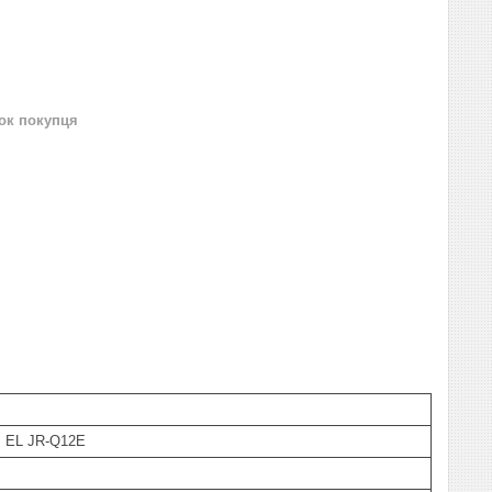
нок покупця
, EL JR-Q12E