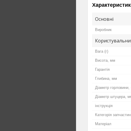
Характеристик
Основні
Виробник
Користувальни
Вага (г)
Висота, мм
Гарантія
Глибина, мм
Діаметр горловини,
Діаметр штуцера, м
інструкція
Категорія запчастин
Матеріал