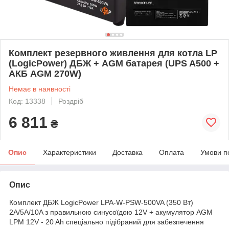
Комплект резервного живлення для котла LP
(LogicPower) ДБЖ + AGM батарея (UPS A500 +
АКБ AGM 270W)
Немає в наявності
Код: 13338
Роздріб
6 811
₴
Опис
Характеристики
Доставка
Оплата
Умови п
Опис
Комплект ДБЖ LogicPower LPA-W-PSW-500VA (350 Вт)
2A/5A/10A з правильною синусоїдою 12V + акумулятор AGM
LPM 12V - 20 Ah спеціально підібраний для забезпечення