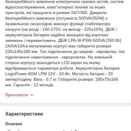
безперебійного живлення електричних газових котлів, систем
відеоспостереження, комп"ютерної техніки та інших
пристроїв, які працюють в режимі 24/7/365. Джерело
безперебійного живлення (потужність 500VA/350W) з
правильною синусоїдою виконує функції стабілізатора
напруги (на вході - 140-275V, на виході - 220±10%). ДБЖ і
акумуляторна батарея надійно захищені від коротких
замикань і перевантажень. ДБЖ LPA-W-PSW-500VA (350 Вт)
2A/5A/10A в металевому корпусі має габаритні розміри
235х145х180 мм. Тип підключення до мережі - євровилка, тип
підключення навантаження - євророзетка. На зовнішній
стороні корпусу знаходиться LСD екран на якому
відображаються параметри роботи. Акумуляторна батарея
LogicPower AGM LPM 12V - 20 Ah. Місткість батареї - 20
ампер/годину. Вага - 5.7 кг. Габаритні розміри: 180х75х166
мм. Гарантія - 12 місяців.
Приховати
Характеристики
Основні