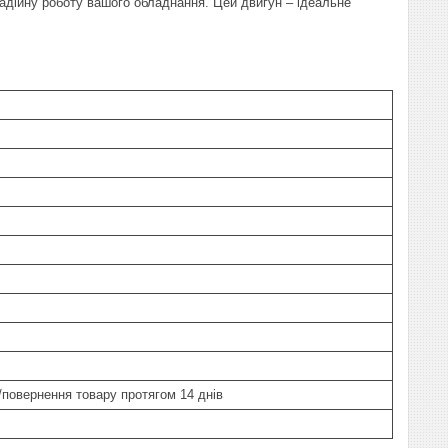
адійну роботу вашого обладнання. Цей двигун – ідеальне
н/повернення товару протягом 14 днів