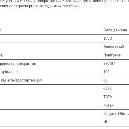
вигуна ТАТА 188D у генераторі GN 6 KW гарантує стабільну енергію та н
ення електроенергією за будь-яких обставин.
и
Блок двигуна
188D
Бензиновий
на
Повітряне
ріплення отворів, мм
270*97
 кріплення
102
 під електростартер, мм
66
6936
TATA
Китай
30 днів. Обмі
Ні