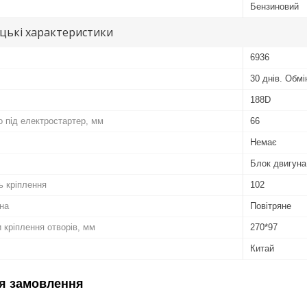
Бензиновий
цькі характеристики
6936
30 днів. Обм
188D
о під електростартер, мм
66
Немає
Блок двигуна
ь кріплення
102
на
Повітряне
 кріплення отворів, мм
270*97
Китай
я замовлення