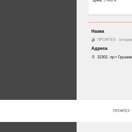
Ціна:
5 488 ₴
ПРОФТЕХ - інтернет
32302, пр-т Грушев