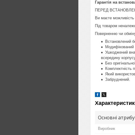
Гарантія на встанов
ПЕРЕД ВСТАНОВЛЕН
Ви маєте можливість 
Під товаром неналежн
Поверненню чи обміну
Встановлений бе
Модифікований п
Ушкоджений внас
всередину корпусу
Без оригінально
Комплектність п
Який використо
Забруднений.
Характеристик
Основні атриб
Виробник