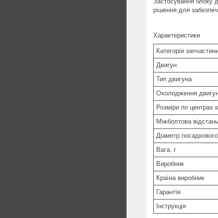
Застосування блоку д
рішення для забезпеч
Характеристики
Категорія запчастин
Двигун
Тип двигуна
Охолодження двигу
Розміри по центрах к
Міжболтова відстань
Діаметр посадкового
Вага, г
Виробник
Країна виробник
Гарантія
Інструкція