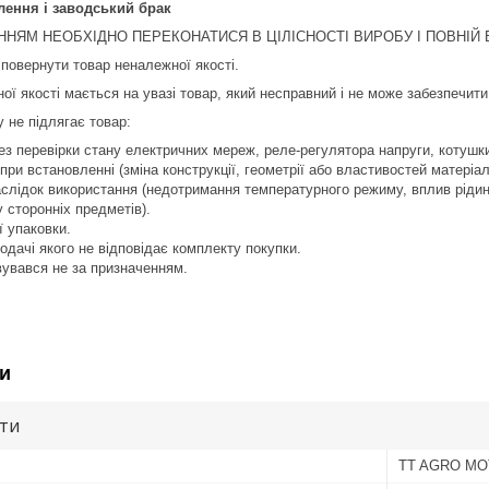
лення і заводський брак
НЯМ НЕОБХІДНО ПЕРЕКОНАТИСЯ В ЦІЛІСНОСТІ ВИРОБУ І ПОВНІЙ В
повернути товар неналежної якості.
ої якості мається на увазі товар, який несправний і не може забезпечит
 не підлягає товар:
з перевірки стану електричних мереж, реле-регулято­ра напруги, котуш
ри встановленні (зміна конструкції, геометрії або властивостей матеріал
лідок використання (недотримання температурного режиму, вплив рідин
 сторонніх предметів).
ї упаковки.
одачі якого не відповідає комплекту покупки.
вувався не за призначенням.
и
ути
TT AGRO M