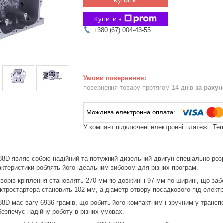
Купити з
+380 (67) 004-43-55
повернення товару протягом 14 днів
за раху
У компанії підключені електронні платежі. Те
8D являє собою надійний та потужний дизельний двигун спеціально розр
рактеристики роблять його ідеальним вибором для різних програм.
творів кріплення становлять 270 мм по довжині і 97 мм по ширині, що за
ектростартера становить 102 мм, а діаметр отвору посадкового під елект
8D має вагу 6936 грамів, що робить його компактним і зручним у транспо
безпечує надійну роботу в різних умовах.