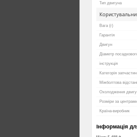
Тип двигуна
Користувальни
Вага (г)
Гарантія
Двигун
Діаметр посадковог
інструкція
Категорія запчастин
Міжболтова відстан
Охолодження двигу
Розміри за центрами
Країна-виробник
Інформація дл