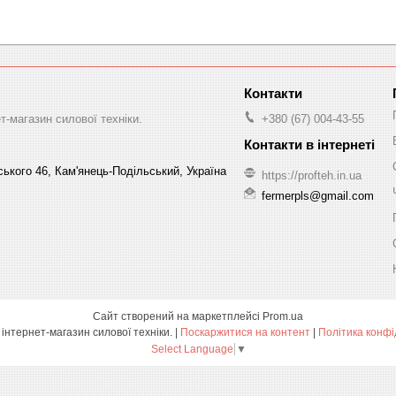
-магазин силової техніки.
+380 (67) 004-43-55
ського 46, Кам'янець-Подільський, Україна
https://profteh.in.ua
fermerpls@gmail.com
Сайт створений на маркетплейсі
Prom.ua
ПРОФТЕХ - інтернет-магазин силової техніки. |
Поскаржитися на контент
|
Політика конфі
Select Language
▼