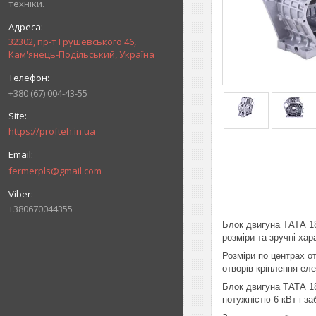
техніки.
32302, пр-т Грушевського 46,
Кам'янець-Подільський, Україна
+380 (67) 004-43-55
https://profteh.in.ua
fermerpls@gmail.com
+380670044355
Блок двигуна ТАТА 18
розміри та зручні ха
Розміри по центрах о
отворів кріплення ел
Блок двигуна ТАТА 18
потужністю 6 кВт і за