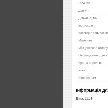
Гарантія
Двигун
Довжина, мм
інструкція
Категорія запчастин
Матеріал
Міжцентрове отвору
Охолодження двигу
Країна-виробник
Узел
Ширина, мм
Інформація дл
Ціна:
291 ₴