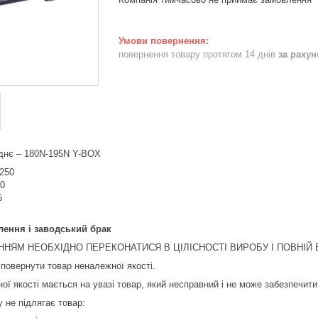
повернення товару протягом 14 днів
за раху
аднє – 180N-195N Y-BOX
 250
50
6
лення і заводський брак
НЯМ НЕОБХІДНО ПЕРЕКОНАТИСЯ В ЦІЛІСНОСТІ ВИРОБУ І ПОВНІЙ В
повернути товар неналежної якості.
ої якості мається на увазі товар, який несправний і не може забезпечит
 не підлягає товар: