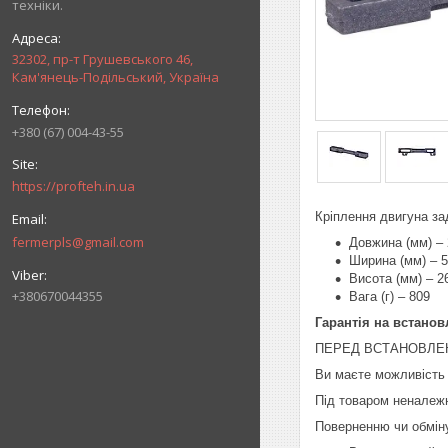
техніки.
32302, пр-т Грушевського 46,
Кам'янець-Подільський, Україна
+380 (67) 004-43-55
https://profteh.in.ua
Кріплення двигуна з
fermerpls@gmail.com
Довжина (мм) –
Ширина (мм) – 
Висота (мм) – 2
+380670044355
Вага (г) – 809
Гарантія на встанов
ПЕРЕД ВСТАНОВЛЕН
Ви маєте можливість 
Під товаром неналежн
Поверненню чи обміну