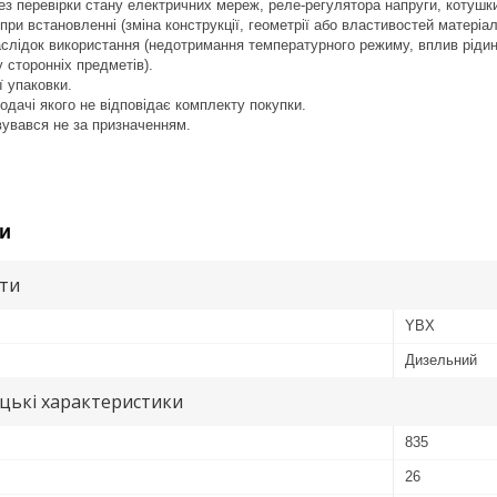
з перевірки стану електричних мереж, реле-регулято­ра напруги, котуш
ри встановленні (зміна конструкції, геометрії або властивостей матеріал
лідок використання (недотримання температурного режиму, вплив рідин
 сторонніх предметів).
ї упаковки.
одачі якого не відповідає комплекту покупки.
вувався не за призначенням.
и
ути
YBX
Дизельний
цькі характеристики
835
26