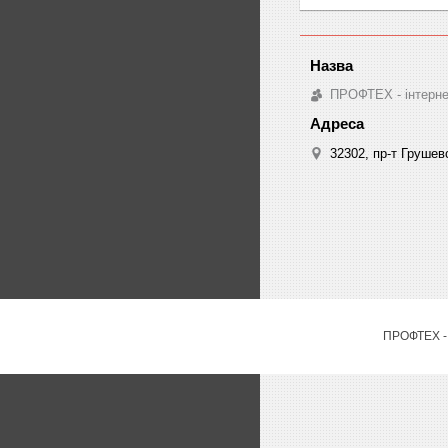
ПРОФТЕХ - інтернет
32302, пр-т Грушев