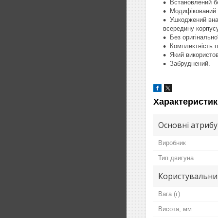
Встановлений бе
Модифікований п
Ушкоджений внас
всередину корпусу
Без оригінально
Комплектність п
Який використо
Забруднений.
Характеристик
Основні атриб
Виробник
Тип двигуна
Користувальни
Вага (г)
Висота, мм