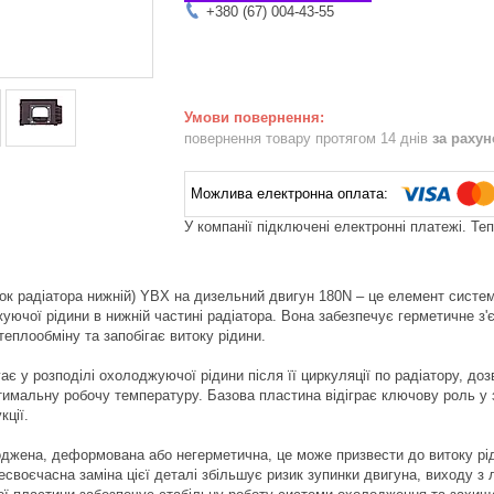
+380 (67) 004-43-55
повернення товару протягом 14 днів
за раху
У компанії підключені електронні платежі. Те
ок радіатора нижній) YBX на дизельний двигун 180N – це елемент систем
ючої рідини в нижній частині радіатора. Вона забезпечує герметичне з
еплообміну та запобігає витоку рідини.
ає у розподілі охолоджуючої рідини після її циркуляції по радіатору, д
тимальну робочу температуру. Базова пластина відіграє ключову роль у 
кції.
жена, деформована або негерметична, це може призвести до витоку рідин
есвоєчасна заміна цієї деталі збільшує ризик зупинки двигуна, виходу з 