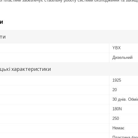
ї пластини забезпечує стабільну роботу системи охолодження та захищає
и
ути
YBX
Дизельний
цькі характеристики
1925
20
30 днів. Обм
180N
250
Немає
Пластина баз