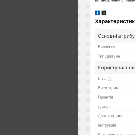
встановлення справно
Характеристик
Основні атриб
Виробник
Тип двигуна
Користувальни
Вага (г)
Висота, мм
Гарантія
Двигун
Довжина, мм
інструкція
Категорія запчастин