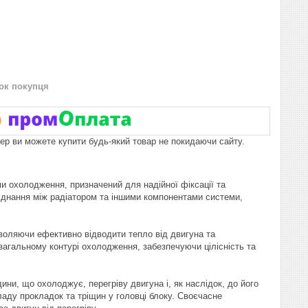
нок покупця
пер ви можете купити будь-який товар не покидаючи сайту.
и охолодження, призначений для надійної фіксації та
'єднання між радіатором та іншими компонентами системи,
озволяючи ефективно відводити тепло від двигуна та
загальному контурі охолодження, забезпечуючи цілісність та
и, що охолоджує, перегріву двигуна і, як наслідок, до його
ладу прокладок та тріщин у головці блоку. Своєчасне