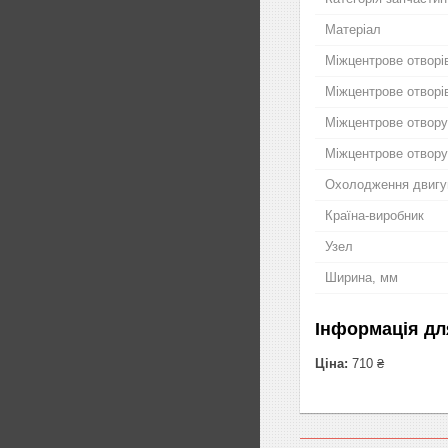
Матеріал
Міжцентрове отворі
Міжцентрове отворі
Міжцентрове отвору
Міжцентрове отвору
Охолодження двигу
Країна-виробник
Узел
Ширина, мм
Інформація дл
Ціна:
710 ₴