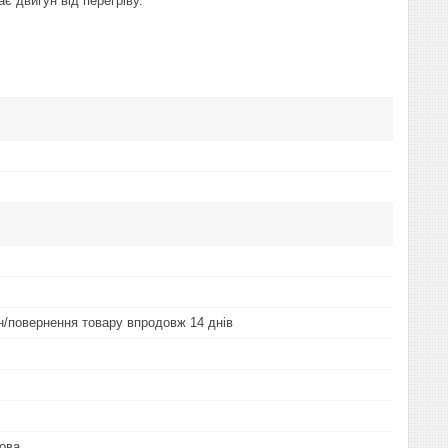
 двигун від перегріву.
ін/повернення товару впродовж 14 днів
ова