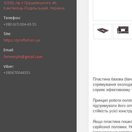
32302, пр-т Грушевського 46,
Кам'янець-Подільський, Україна
+380 (67) 004-43-55
https://profteh.in.ua
fermerpls@gmail.com
+380670044355
Пластина базова (бач
спрямування охолоджу
сприяє ефективному т
Принцип роботи поляг
підтримувати його оп
стійкість усієї констру
Якщо пластина пошкод
серйозної поломки. Н