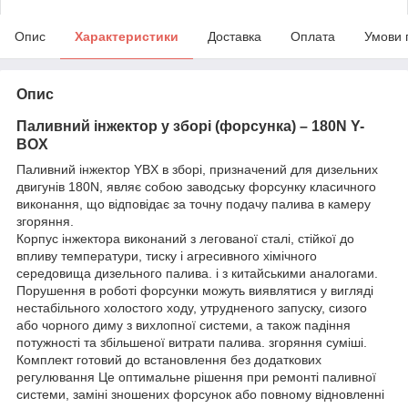
Опис
Характеристики
Доставка
Оплата
Умови 
Опис
Паливний інжектор у зборі (форсунка) – 180N Y-
BOX
Паливний інжектор YBX в зборі, призначений для дизельних
двигунів 180N, являє собою заводську форсунку класичного
виконання, що відповідає за точну подачу палива в камеру
згоряння.
Корпус інжектора виконаний з легованої сталі, стійкої до
впливу температури, тиску і агресивного хімічного
середовища дизельного палива. і з китайськими аналогами.
Порушення в роботі форсунки можуть виявлятися у вигляді
нестабільного холостого ходу, утрудненого запуску, сизого
або чорного диму з вихлопної системи, а також падіння
потужності та збільшеної витрати палива. згоряння суміші.
Комплект готовий до встановлення без додаткових
регулювання Це оптимальне рішення при ремонті паливної
системи, заміні зношених форсунок або повному відновленні