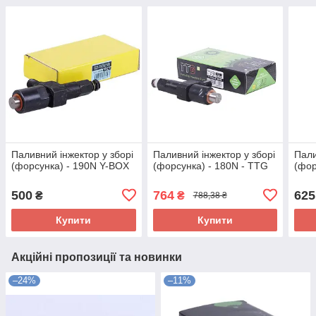
Паливний інжектор у зборі
Паливний інжектор у зборі
Пали
(форсунка) - 190N Y-BOX
(форсунка) - 180N - TTG
(фор
500
764
625
₴
₴
788,38 ₴
Купити
Купити
Акційні пропозиції та новинки
–24%
–11%