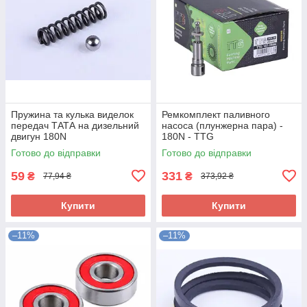
Пружина та кулька виделок
Ремкомплект паливного
передач ТАТА на дизельний
насоса (плунжерна пара) -
двигун 180N
180N - TTG
Готово до відправки
Готово до відправки
59
331
₴
₴
77,94 ₴
373,92 ₴
Купити
Купити
–11%
–11%