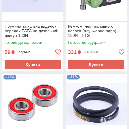
Пружина та кулька виделок
Ремкомплект паливного
передач ТАТА на дизельний
насоса (плунжерна пара) -
двигун 180N
180N - TTG
Готово до відправки
Готово до відправки
59
331
₴
₴
77,94 ₴
373,92 ₴
Купити
Купити
–11%
–11%