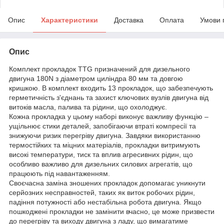
Опис
Характеристики
Доставка
Оплата
Умови 
Опис
Комплект прокладок TTG призначений для дизельного
двигуна 180N з діаметром циліндра 80 мм та довгою
кришкою. В комплект входить 13 прокладок, що забезпечують
герметичність з'єднань та захист ключових вузлів двигуна від
витоків масла, палива та рідини, що охолоджує.
Кожна прокладка у цьому наборі виконує важливу функцію –
ущільнює стики деталей, запобігаючи втраті компресії та
знижуючи ризик перегріву двигуна. Завдяки використанню
термостійких та міцних матеріалів, прокладки витримують
високі температури, тиск та вплив агресивних рідин, що
особливо важливо для дизельних силових агрегатів, що
працюють під навантаженням.
Своєчасна заміна зношених прокладок допомагає уникнути
серйозних несправностей, таких як виток робочих рідин,
падіння потужності або нестабільна робота двигуна. Якщо
пошкоджені прокладки не замінити вчасно, це може призвести
до перегріву та виходу двигуна з ладу, що вимагатиме