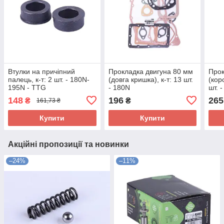
Втулки на причіпний
Прокладка двигуна 80 мм
Прок
палець, к-т: 2 шт. - 180N-
(довга кришка), к-т: 13 шт.
(кор
195N - TTG
- 180N
шт. 
148
196
265
₴
₴
161,73 ₴
Купити
Купити
Акційні пропозиції та новинки
–24%
–11%