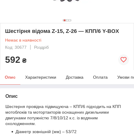
Шестірня відома Z-15, Z-26 — КПП/6 Y-BOX
Немає в наявності
Код: 30677
Роздріб
592
₴
Опис
Характеристики
Доставка
Оплата
Умови п
Опис
Шестерня провідна підвищуюча – КПП/6 підходить на КПП
мотоблоків та мотортакторів оснащених дизельними
двигунами потужністю 7/8/10/12 к.с. із водяним
охолодженням.
Діаметр зовнішній (мм) – 53/72