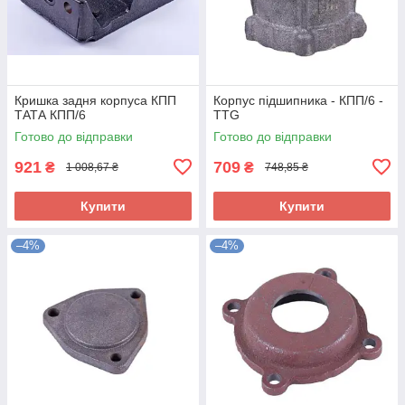
Кришка задня корпуса КПП
Корпус підшипника - КПП/6 -
ТАТА КПП/6
TTG
Готово до відправки
Готово до відправки
921
709
₴
₴
1 008,67 ₴
748,85 ₴
Купити
Купити
–4%
–4%