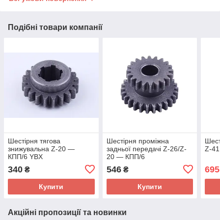
Подібні товари компанії
Шестірня тягова
Шестірня проміжна
Шест
знижувальна Z-20 —
задньої передачі Z-26/Z-
Z-41
КПП/6 YBX
20 — КПП/6
340
546
695
₴
₴
Купити
Купити
Акційні пропозиції та новинки