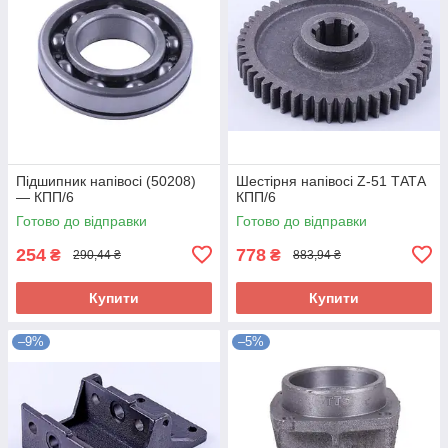
Підшипник напівосі (50208)
Шестірня напівосі Z-51 ТАТА
— КПП/6
КПП/6
Готово до відправки
Готово до відправки
254
778
₴
₴
290,44 ₴
883,94 ₴
Купити
Купити
–9%
–5%