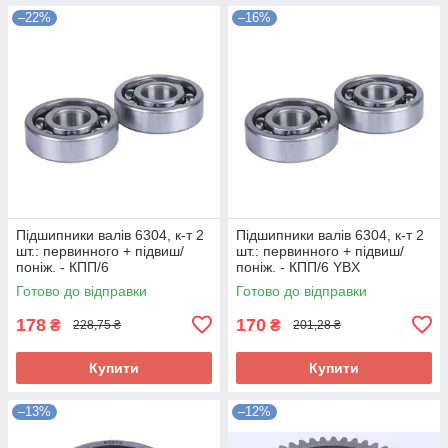
–22%
–16%
Підшипники валів 6304, к-т 2
Підшипники валів 6304, к-т 2
шт.: первинного + підвиш/
шт.: первинного + підвиш/
поніж. - КПП/6
поніж. - КПП/6 YBX
Готово до відправки
Готово до відправки
178
170
₴
₴
228,75 ₴
201,28 ₴
Купити
Купити
–13%
–12%