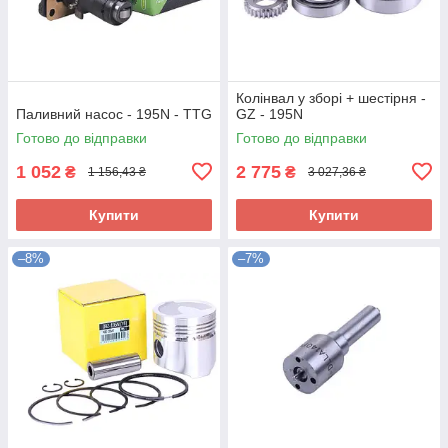
Колінвал у зборі + шестірня -
Паливний насос - 195N - TTG
GZ - 195N
Готово до відправки
Готово до відправки
1 052
2 775
₴
₴
1 156,43 ₴
3 027,36 ₴
Купити
Купити
–8%
–7%