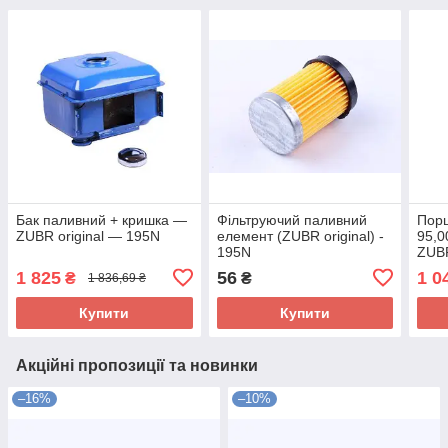
Бак паливний + кришка —
Фільтруючий паливний
Пор
ZUBR original — 195N
елемент (ZUBR original) -
95,0
195N
ZUBR
TTG
1 825
56
1 0
₴
₴
1 836,69 ₴
Купити
Купити
Акційні пропозиції та новинки
–16%
–10%