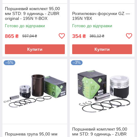
Поршневий комплект 95,00
мм STD: 9 одиниць - ZUBR
Розпилювач форсунки GZ —
original - 195N Y-BOX
195N YBX
Готово до відправки
Готово до відправки
865
354
₴
₴
937,04 ₴
381,12 ₴
Купити
Купити
–5%
–3%
Поршневий комплект 95,00
Поршнева група 95,00 мм
мм STD: 9 одиниць - ZUBR