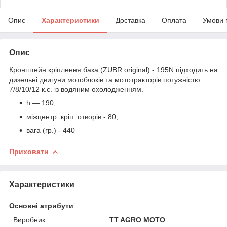
Опис
Характеристики
Доставка
Оплата
Умови 
Опис
Кронштейн кріплення бака (ZUBR original) - 195N підходить на
дизельні двигуни мотоблоків та мототракторів потужністю
7/8/10/12 к.с. із водяним охолодженням.
h — 190;
міжцентр. кріп. отворів - 80;
вага (гр.) - 440
Приховати
Характеристики
Основні атрибути
Виробник
TT AGRO MOTO