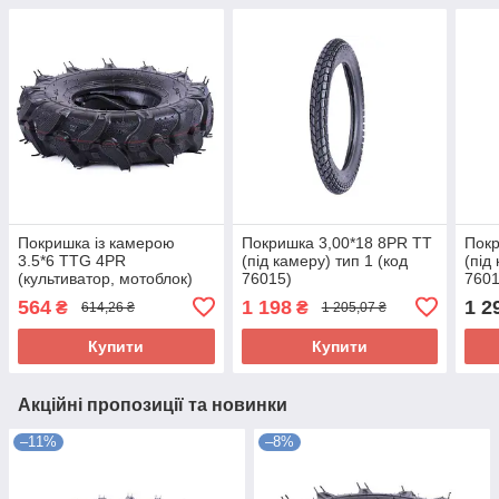
Покришка із камерою
Покришка 3,00*18 8PR TT
Покр
3.5*6 TTG 4PR
(під камеру) тип 1 (код
(під
(культиватор, мотоблок)
76015)
7601
(код 8795)
564
1 198
1 2
₴
₴
614,26 ₴
1 205,07 ₴
Купити
Купити
Акційні пропозиції та новинки
–11%
–8%