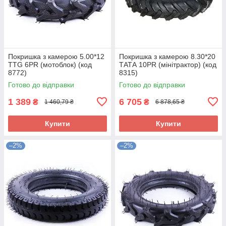
Покришка з камерою 5.00*12
Покришка з камерою 8.30*20
TTG 6PR (мотоблок) (код
ТАТА 10PR (мінітрактор) (код
8772)
8315)
Готово до відправки
Готово до відправки
1 389
6 705
₴
₴
1 460,79 ₴
6 878,65 ₴
Купити
Купити
–2%
–2%