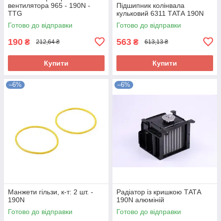
вентилятора 965 - 190N -
Підшипник колінвала
TTG
кульковий 6311 ТАТА 190N
Готово до відправки
Готово до відправки
190
563
₴
₴
212,64 ₴
613,13 ₴
Купити
Купити
–6%
–6%
Манжети гільзи, к-т: 2 шт. -
Радіатор із кришкою ТАТА
190N
190N алюміній
Готово до відправки
Готово до відправки