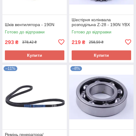
Шестірня колінвала
Шків вентилятора - 190N
розподільна Z-28 - 190N YBX
Готово до відправки
Готово до відправки
293
219
₴
₴
378,42 ₴
258,59 ₴
Купити
Купити
–11%
–8%
Ремінь генератора/