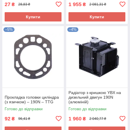
27
1 955
₴
₴
28,83 ₴
2 081,31 ₴
Купити
Купити
–5%
–4%
Радіатор з кришкою YBX на
Прокладка головки циліндра
дизельний двигун 190N
(з язичком) – 190N – TTG
(алюміній)
Готово до відправки
Готово до відправки
92
1 960
₴
₴
96,41 ₴
2 040,77 ₴