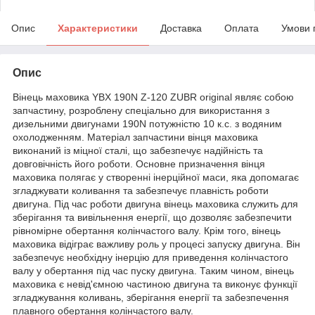
Опис
Характеристики
Доставка
Оплата
Умови 
Опис
Вінець маховика YBX 190N Z-120 ZUBR original являє собою
запчастину, розроблену спеціально для використання з
дизельними двигунами 190N потужністю 10 к.с. з водяним
охолодженням. Матеріал запчастини вінця маховика
виконаний із міцної сталі, що забезпечує надійність та
довговічність його роботи. Основне призначення вінця
маховика полягає у створенні інерційної маси, яка допомагає
згладжувати коливання та забезпечує плавність роботи
двигуна. Під час роботи двигуна вінець маховика служить для
зберігання та вивільнення енергії, що дозволяє забезпечити
рівномірне обертання колінчастого валу. Крім того, вінець
маховика відіграє важливу роль у процесі запуску двигуна. Він
забезпечує необхідну інерцію для приведення колінчастого
валу у обертання під час пуску двигуна. Таким чином, вінець
маховика є невід'ємною частиною двигуна та виконує функції
згладжування коливань, зберігання енергії та забезпечення
плавного обертання колінчастого валу.