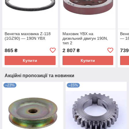
Венетка маховика Z-118
Маховик YBX на
Вене
(1GZ90) — 190N YBX
дизельний двигун 190N,
— 1
тип 2
865
2 807
739
₴
₴
Купити
Купити
Акційні пропозиції та новинки
–23%
–15%