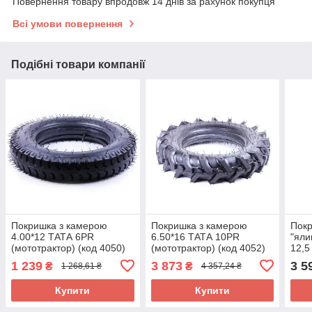
Повернення товару впродовж 14 днів за рахунок покупця
Всі умови повернення
Подібні товари компанії
Покришка з камерою
Покришка з камерою
Покр
4.00*12 ТАТА 6PR
6.50*16 ТАТА 10PR
"яли
(мототрактор) (код 4050)
(мототрактор) (код 4052)
12,5
1 239
3 873
3 5
₴
₴
1 268,61 ₴
4 357,24 ₴
Купити
Купити