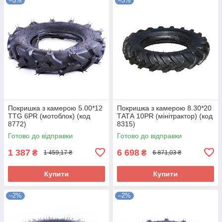
–5%
–3%
Покришка з камерою 5.00*12
Покришка з камерою 8.30*20
TTG 6PR (мотоблок) (код
ТАТА 10PR (мінітрактор) (код
8772)
8315)
Готово до відправки
Готово до відправки
1 387
6 698
₴
₴
1 459,17 ₴
6 871,03 ₴
Купити
Купити
–2%
–2%