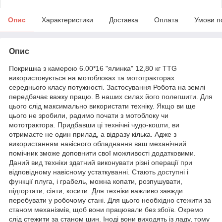
Опис
Характеристики
Доставка
Оплата
Умови п
Опис
Покришка з камерою 6.00*16 "ялинка" 12,80 кг TTG
використовується на мотоблоках та мототракторах
середнього класу потужності. Застосування Робота на землі
передбачає важку працю. В наших силах його полегшити. Для
цього слід максимально використати техніку. Якщо ви ще
цього не зробили, радимо почати з мотоблоку чи
мототрактора. Придбавши ці технічні чудо-кошти, ви
отримаєте не один прилад, а відразу кілька. Адже з
використанням навісного обладнання ваш механічний
помічник зможе доповнити свої можливості додатковими.
Даний вид техніки здатний виконувати різні операції при
відповідному навісному устаткуванні. Стають доступні і
функції плуга, і грабель, можна копати, розпушувати,
підгортати, сіяти, косити. Для техніки важливо завжди
перебувати у робочому стані. Для цього необхідно стежити за
станом механізмів, щоб вони працювали без збоїв. Окремо
слід стежити за станом шин. Іноді вони виходять із ладу, тому