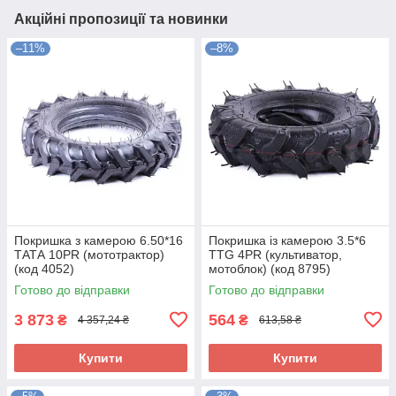
Акційні пропозиції та новинки
–11%
–8%
Покришка з камерою 6.50*16
Покришка із камерою 3.5*6
ТАТА 10PR (мототрактор)
TTG 4PR (культиватор,
(код 4052)
мотоблок) (код 8795)
Готово до відправки
Готово до відправки
3 873
564
₴
₴
4 357,24 ₴
613,58 ₴
Купити
Купити