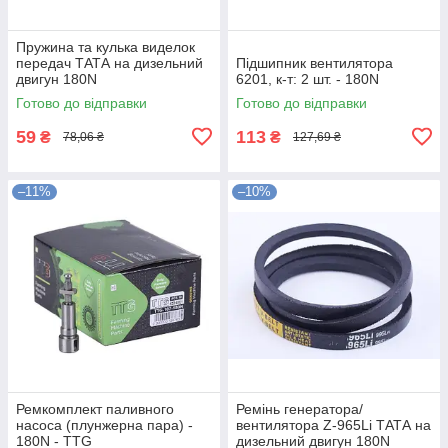
Пружина та кулька виделок
передач ТАТА на дизельний
Підшипник вентилятора
двигун 180N
6201, к-т: 2 шт. - 180N
Готово до відправки
Готово до відправки
59
113
₴
₴
78,06 ₴
127,69 ₴
–11%
–10%
Ремкомплект паливного
Ремінь генератора/
насоса (плунжерна пара) -
вентилятора Z-965Li ТАТА на
180N - TTG
дизельний двигун 180N