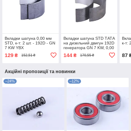
Вкладки шатуна 0,00 мм
Вкладки шатуна STD ТАТА
Вкла
STD, к-т: 2 шт. - 192D - GN
на дизельний двигун 192D
к-т: 
7 KW YBX
генератора GN 7 KW, 0,00
мм, к-т: 2 шт.
129
144
87
₴
₴
152,51 ₴
170,55 ₴
Акційні пропозиції та новинки
–24%
–12%