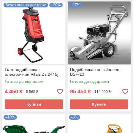
Безкоштовна доставка
–20%
–17%
Гілкоподрібнювач
Подрібнювач пнів Jansen
електричний Vitals Zs 2445j
BSF-13
Готово до відправки
Готово до відправки
4 450
95 450
₴
₴
5 565 ₴
114 900 ₴
Купити
Купити
–10%
–5%