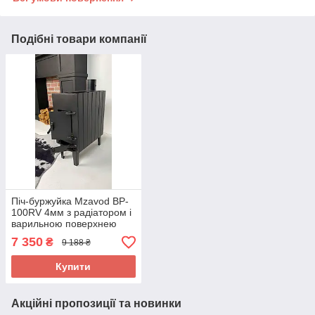
Подібні товари компанії
Піч-буржуйка Mzavod BP-
100RV 4мм з радіатором і
варильною поверхнею
5мм
7 350
₴
9 188 ₴
Купити
Акційні пропозиції та новинки