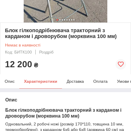
Блок гілкоподрібнювача тракторний з
карданом і дроворубом (морквина 100 мм)
Немає в наявності
Код: БИТК100
Роздріб
12 200
₴
Опис
Характеристики
Доставка
Оплата
Умови 
Опис
Блок гілкоподрібнювача тракторний з карданом і
дроворубом (морквина 100 мм)
Одновальний, 2 робочі ножі (розмір 170*110, товщина 10 мм,
термооброблені), з карданом 6х6 або 6х8 (довжина 60 см) на