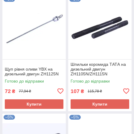
Шпильки коромида ТАТА на
Щуп рівня оливи YBX на
дизельний двигун
дизельний двигун ZH1125N
ZH1105N/ZH1115N
Готово до відправки
Готово до відправки
72
107
₴
₴
77,94 ₴
115,78 ₴
Купити
Купити
–5%
–5%