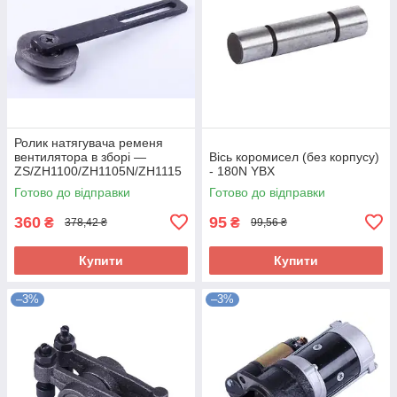
Ролик натягувача ременя
вентилятора в зборі —
Вісь коромисел (без корпусу)
ZS/ZH1100/ZH1105N/ZH1115
- 180N YBX
N/ZH1125N YBX
Готово до відправки
Готово до відправки
360
95
₴
₴
378,42 ₴
99,56 ₴
Купити
Купити
–3%
–3%