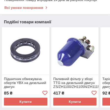
Всі умови повернення
Подібні товари компанії
Підшипник обмежувача
Паливний фільтр у зборі
Тарі
обертів YBX на дизельний
TTG на дизельний двигун
обер
двигун
ZS/ZH1100/ZH1105N/ZH1115N/ZH1
двиг
ZH1105N/ZH1115N/ZH1125N
— TTG
ZH1
85
417
92
₴
₴
Купити
Купити