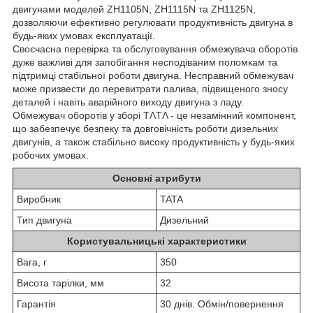
двигунами моделей ZH1105N, ZH1115N та ZH1125N,
дозволяючи ефективно регулювати продуктивність двигуна в
будь-яких умовах експлуатації.
Своєчасна перевірка та обслуговування обмежувача оборотів
дуже важливі для запобігання несподіваним поломкам та
підтримці стабільної роботи двигуна. Несправний обмежувач
може призвести до перевитрати палива, підвищеного зносу
деталей і навіть аварійного виходу двигуна з ладу.
Обмежувач оборотів у зборі TΛTΛ - це незамінний компонент,
що забезпечує безпеку та довговічність роботи дизельних
двигунів, а також стабільно високу продуктивність у будь-яких
робочих умовах.
Основні атрибути
Виробник
TATA
Тип двигуна
Дизельний
Користувальницькі характеристики
Вага, г
350
Висота тарілки, мм
32
Гарантія
30 днів. Обмін/повернення