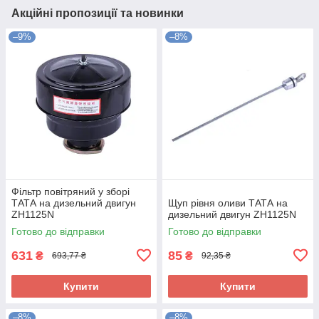
Акційні пропозиції та новинки
–9%
–8%
Фільтр повітряний у зборі
ТАТА на дизельний двигун
Щуп рівня оливи ТАТА на
ZH1125N
дизельний двигун ZH1125N
Готово до відправки
Готово до відправки
631
85
₴
₴
693,77 ₴
92,35 ₴
Купити
Купити
–8%
–8%