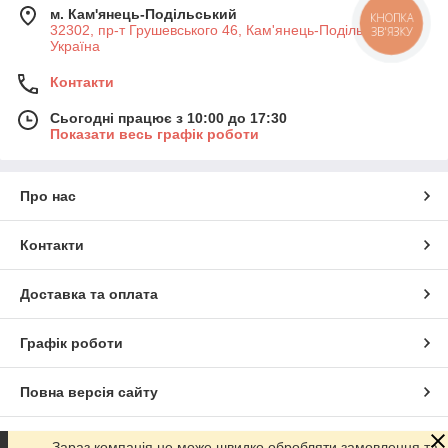
м. Кам'янець-Подільський
КНОПКА
32302, пр-т Грушевського 46, Кам'янець-Подільський,
ЗВ'ЯЗКУ
Україна
Контакти
Сьогодні працює з 10:00 до 17:30
Показати весь графік роботи
Про нас
Контакти
Доставка та оплата
Графік роботи
Повна версія сайту
Сайт створено на маркетплейсі
Prom.ua
Зараз компанія не може швидко обробляти замовлення та