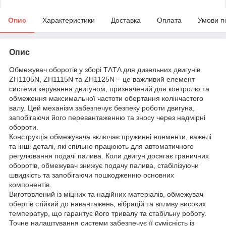
Опис
Характеристики
Доставка
Оплата
Умови п
Опис
Обмежувач оборотів у зборі TΛTΛ для дизельних двигунів
ZH1105N, ZH1115N та ZH1125N – це важливий елемент
системи керування двигуном, призначений для контролю та
обмеження максимальної частоти обертання колінчастого
валу. Цей механізм забезпечує безпеку роботи двигуна,
запобігаючи його перевантаженню та зносу через надмірні
обороти.
Конструкція обмежувача включає пружинні елементи, важелі
та інші деталі, які спільно працюють для автоматичного
регулювання подачі палива. Коли двигун досягає граничних
оборотів, обмежувач знижує подачу палива, стабілізуючи
швидкість та запобігаючи пошкодженню основних
компонентів.
Виготовлений із міцних та надійних матеріалів, обмежувач
обертів стійкий до навантажень, вібрацій та впливу високих
температур, що гарантує його тривалу та стабільну роботу.
Точне налаштування системи забезпечує її сумісність із