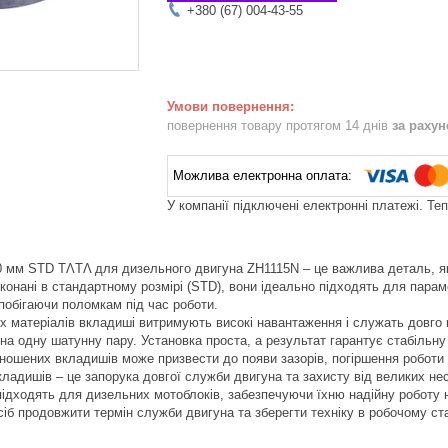
+380 (67) 004-43-55
повернення товару протягом 14 днів
за раху
У компанії підключені електронні платежі. Те
0 мм STD TΛTΛ для дизельного двигуна ZH1115N – це важлива деталь, як
иконані в стандартному розмірі (STD), вони ідеально підходять для пара
побігаючи поломкам під час роботи.
их матеріалів вкладиші витримують високі навантаження і служать довго 
 на одну шатунну пару. Установка проста, а результат гарантує стабільну
ношених вкладишів може призвести до появи зазорів, погіршення роботи 
вкладишів – це запорука довгої служби двигуна та захисту від великих не
підходять для дизельних мотоблоків, забезпечуючи їхню надійну роботу 
сіб продовжити термін служби двигуна та зберегти техніку в робочому ста