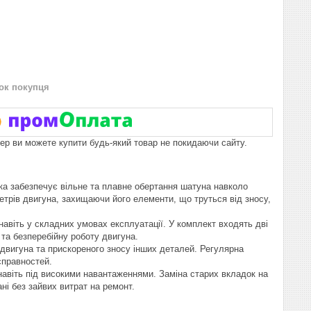
нок покупця
пер ви можете купити будь-який товар не покидаючи сайту.
а забезпечує вільне та плавне обертання шатуна навколо
метрів двигуна, захищаючи його елементи, що труться від зносу,
навіть у складних умовах експлуатації. У комплект входять дві
 та безперебійну роботу двигуна.
двигуна та прискореного зносу інших деталей. Регулярна
справностей.
навіть під високими навантаженнями. Заміна старих вкладок на
ні без зайвих витрат на ремонт.