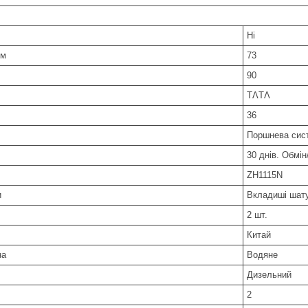
Ні
мм
73
90
TΛTΛ
36
Поршнева сис
30 днів. Обмі
ZH1115N
и
Вкладиші шат
2 шт.
Китай
на
Водяне
Дизельний
2