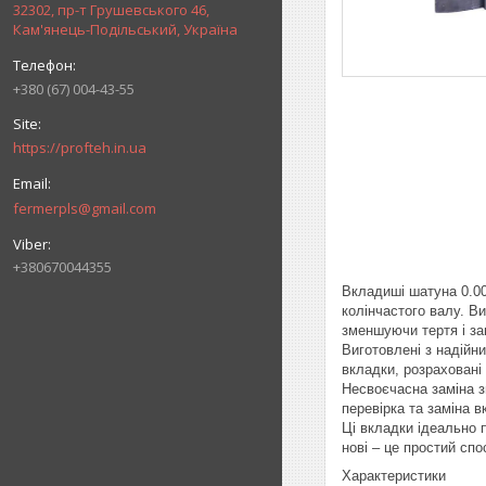
32302, пр-т Грушевського 46,
Кам'янець-Подільський, Україна
+380 (67) 004-43-55
https://profteh.in.ua
fermerpls@gmail.com
+380670044355
Вкладиші шатуна 0.0
колінчастого валу. В
зменшуючи тертя і за
Виготовлені з надійн
вкладки, розраховані
Несвоєчасна заміна з
перевірка та заміна 
Ці вкладки ідеально 
нові – це простий спо
Характеристики