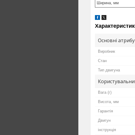
Ширина, мм
Характеристик
Основні атриб
Виробник
Стан
Тип двигуна
Користувальни
Вага (г)
Висота, мм
Гарантія
Двигун
інструкція