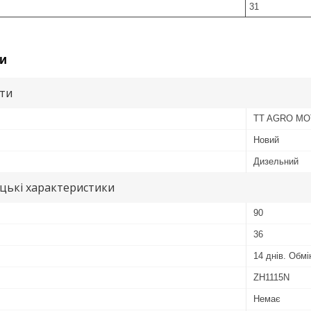
31
и
ути
TT AGRO M
Новий
Дизельний
цькі характеристики
90
36
14 днів. Обм
ZH1115N
Немає