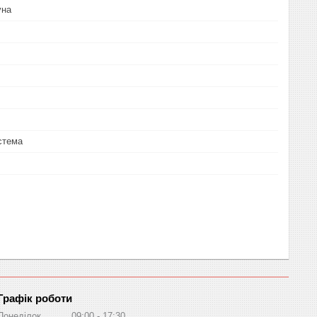
уна
стема
Графік роботи
Понеділок
09:00
17:30