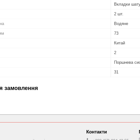
Вкладки шат
2 шт.
на
Водяне
 мм
73
Китай
2
Поршнева си
31
я замовлення