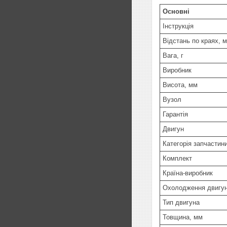
Основні
Інструкція
Відстань по краях, 
Вага, г
Виробник
Висота, мм
Вузол
Гарантія
Двигун
Категорія запчастин
Комплект
Країна-виробник
Охолодження двигу
Тип двигуна
Товщина, мм