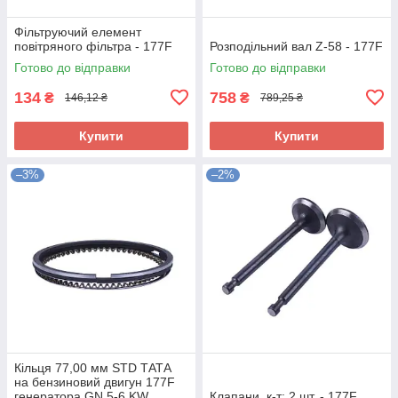
Фільтруючий елемент
повітряного фільтра - 177F
Розподільний вал Z-58 - 177F
Готово до відправки
Готово до відправки
134
758
₴
₴
146,12 ₴
789,25 ₴
Купити
Купити
–3%
–2%
Кільця 77,00 мм STD ТАТА
на бензиновий двигун 177F
генератора GN 5-6 KW
Клапани, к-т: 2 шт. - 177F