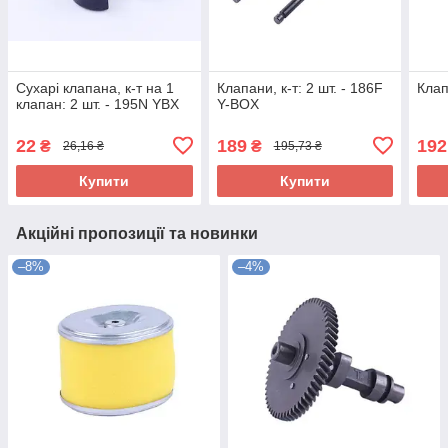
Сухарі клапана, к-т на 1
Клапани, к-т: 2 шт. - 186F
Клап
клапан: 2 шт. - 195N YBX
Y-BOX
22
189
192
₴
₴
26,16 ₴
195,73 ₴
Купити
Купити
Акційні пропозиції та новинки
–8%
–4%