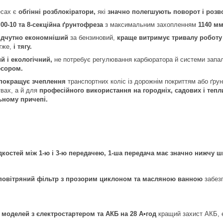
есах є
обгінні розблокіратори,
які
значно полегшують поворот і розв
.00-10 та 8-секційна ґрунтофреза
з максимальним захопленням
1140 мм
ідчутно економніший
за бензиновий,
краще витримує тривалу роботу
тже,
і тягу.
й і екологічний,
не потребує регулювання карбюратора й системи запал
сором.
покращує
зчеплення
транспортних коліс із дорожнім покриттям або ґру
вах, а й для
професійного використання на городніх, садових і тепл
ьному причепі.
костей між 1-ю і 3-ю передачею, 1-ша передача має значно нижчу ш
повітряний фільтр з прозорим циклоном та масляною ванною
забезп
 моделей з єлектростартером та АКБ на 28 А•год
кращий захист АКБ, 