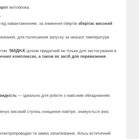
орот
мотоблока.
.
під навантаженням, за зниження обертів
зберігає високий
ювання, для полегшення запуску за низької температури
нтом.
560ДН-К
цілком придатний не тільки для застосування в
ичних комплексах, а також як засіб для перевезення
видкість
— ідеально для роботи з навісним обладнанням.
ечує високий ступінь очищення повітря, знижується знос
електропроводки та замка запалювання, більш естетичний