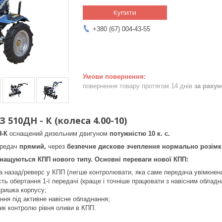
Купити
+380 (67) 004-43-55
повернення товару протягом 14 днів
за раху
510ДН - К (колеса 4.00-10)
Н-К
оснащений дизельним двигуном
потужністю 10 к. с.
ередач
прямий,
через
безпечне дискове зчеплення нормально розімкн
нащуються КПП нового типу. Основні переваги нової КПП:
 назад/реверс у КПП (легше контролювати, яка саме передача увімкнена
ть обертання 1-ї передачі (краще і точніше працювати з навісним обладн
кришка корпусу;
ння під активне навісне обладнання;
ик контролю рівня оливи в КПП.