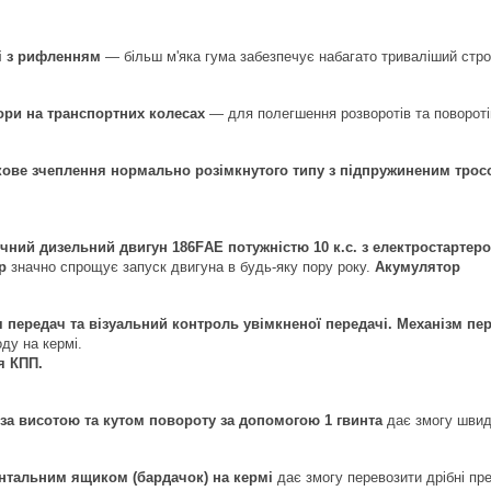
і з рифленням
— більш м'яка гума забезпечує набагато триваліший стро
ори на транспортних колесах
— для полегшення розворотів та повороті
кове зчеплення нормально розімкнутого типу з підпружиненим трос
чний дизельний двигун 186FАЕ потужністю 10 к.с. з електростартер
р
значно спрощує запуск двигуна в будь-яку пору року.
Акумулятор
 передач та візуальний контроль увімкненої передачі. Механізм п
ду на кермі.
я КПП.
за висотою та кутом повороту за допомогою 1 гвинта
дає змогу швидк
ентальним ящиком (бардачок) на кермі
дає змогу перевозити дрібні пр