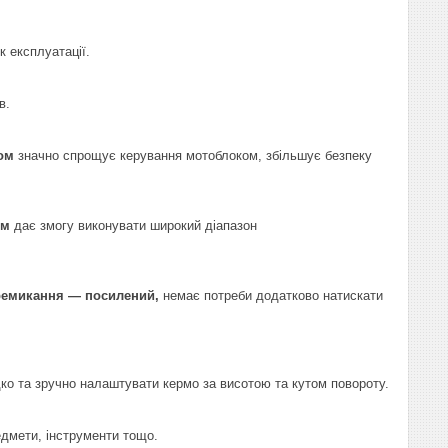
к експлуатації.
в.
ом
значно спрощує керування мотоблоком, збільшує безпеку
ом
дає змогу виконувати широкий діапазон
еремикання — посилений,
немає потреби додатково натискати
о та зручно налаштувати кермо за висотою та кутом повороту.
едмети, інструменти тощо.