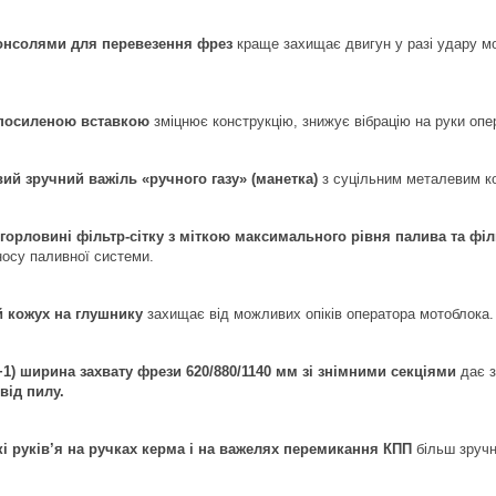
онсолями для перевезення фрез
краще захищає двигун у разі удару мо
 посиленою вставкою
зміцнює конструкцію, знижує вібрацію на руки опе
й зручний важіль «ручного газу» (манетка)
з суцільним металевим к
горловині фільтр-сітку з міткою максимального рівня палива та філ
носу паливної системи.
 кожух на глушнику
захищає від можливих опіків оператора мотоблока.
+1) ширина захвату фрези 620/880/1140 мм зі знімними секціями
дає з
від пилу.
кі руків’я на ручках керма і на важелях перемикання КПП
більш зручн