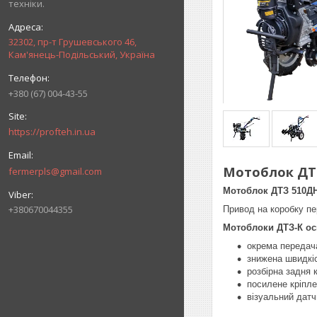
техніки.
32302, пр-т Грушевського 46,
Кам'янець-Подільський, Україна
+380 (67) 004-43-55
https://profteh.in.ua
Мотоблок ДТЗ 
fermerpls@gmail.com
Мотоблок ДТЗ 510Д
+380670044355
Привод на коробку п
Мотоблоки ДТЗ-К ос
окрема передача
знижена швидкіс
розбірна задня 
посилене кріпле
візуальний датч