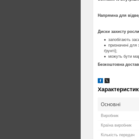
Напрямна для відве
Диски захисту росли
запобігають за
призначені для 
ґрунті);
можуть бути ма
Безкоштовна достав
Характеристик
Основні
Виробник
Країна виробник
Кількість передач