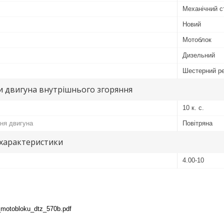
Механічний с
Новий
Мотоблок
Дизельний
Шестерний р
и двигуна внутрішнього згоряння
10 к. с.
ня двигуна
Повітряна
 характеристики
4.00-10
z_motobloku_dtz_570b.pdf