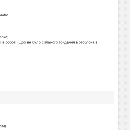
локаю
лока;
і в роботі (щоб не було сильного гойдання мотоблока в
азад