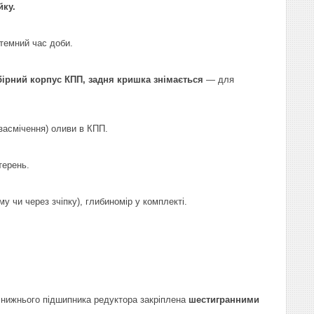
йку.
темний час доби.
бірний корпус КПП, задня кришка знімається
— для
(засмічення) оливи в КПП.
ерень.
у чи через зчіпку), глибиномір у комплекті.
нижнього підшипника редуктора закріплена
шестигранними