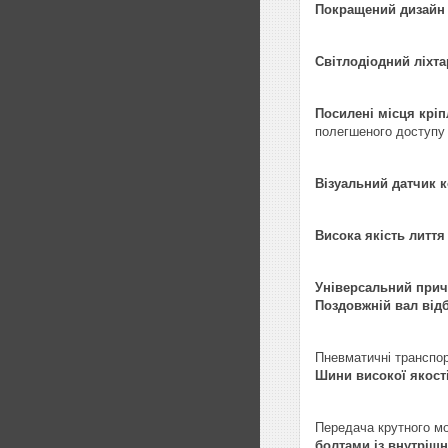
Покращений дизайн 
Світлодіодний ліхта
Посилені місця крі
полегшеного доступу
Візуальний датчик 
Висока якість лиття
Універсальний прич
Поздовжній вал відб
Пневматичні транспо
Шини високої якост
Передача крутного м
болтами із внутріш