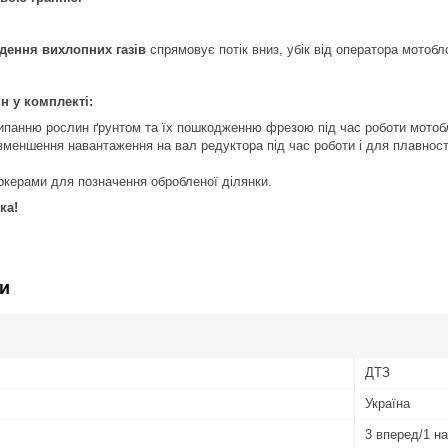
дення вихлопних газів
спрямовує потік вниз, убік від оператора мотоб
н у комплекті:
сипанню рослин ґрунтом та їх пошкодженню фрезою під час роботи мотоб
зменшення навантаження на вал редуктора під час роботи і для плавност
ркерами для позначення обробленої ділянки.
ка!
и
ДТЗ
Україна
3 вперед/1 н