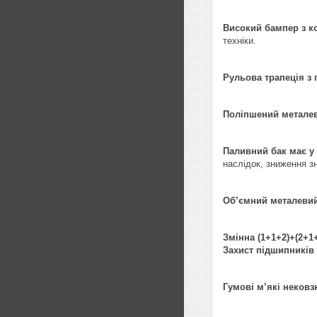
Високий бампер з к
техніки.
Рульова трапеція з
Поліпшений металеви
Паливний бак має у 
наслідок, зниження з
Об’ємний металевий
Змінна (1+1+2)+(2+1
Захист підшипників 
Гумові м’які нековз