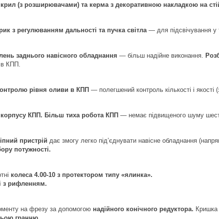
крил (з розширювачами) та керма з декоративною накладкою на сті
рик з регулюванням дальності та пучка світла
— для підсвічування у 
плень заднього навісного обладнання
— більш надійне виконання.
Роз
 в КПП.
контролю рівня оливи в КПП
— полегшений контроль кількості і якості 
 корпусу КПП. Більш тиха робота КПП
— немає підвищеного шуму шест
іпний пристрій
дає змогу легко під’єднувати навісне обладнання (напрям
ору потужності.
ртні
колеса 4.00-10 з протектором типу «ялинка».
і з рифленням.
оменту на фрезу за допомогою
надійного конічного редуктора.
Кришка 
ньою гранню.