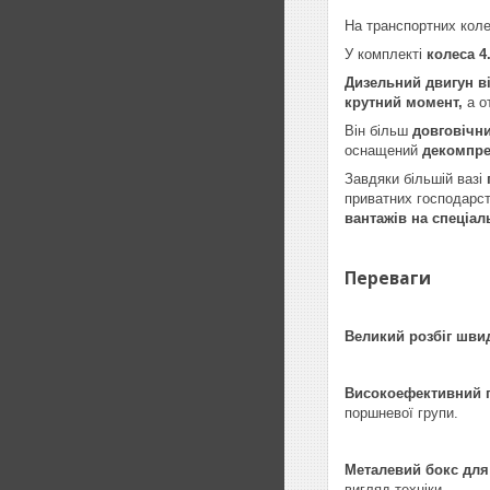
На транспортних кол
У комплекті
колеса 4
Дизельний двигун в
крутний момент,
а о
Він більш
довговічни
оснащений
декомпре
Завдяки більшій вазі
приватних господарст
вантажів на спеціал
Переваги
Великий розбіг швид
Високоефективний 
поршневої групи.
Металевий бокс для
вигляд техніки.