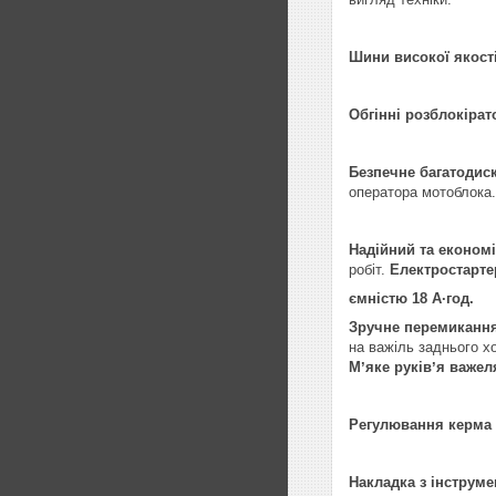
Шини високої якост
Обгінні розблокірат
Безпечне багатодис
оператора мотоблока.
Надійний та економі
робіт.
Електростарте
ємністю 18 A∙год.
Зручне перемикання
на важіль заднього хо
Мʼяке руківʼя важел
Регулювання керма 
Накладка з інструм