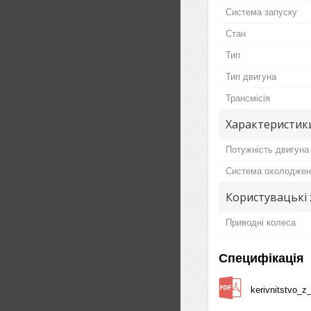
Система запуску
Стан
Тип
Тип двигуна
Трансмісія
Характеристик
Потужність двигуна
Система охолоджен
Користувацькі
Приводні колеса
Специфікація
kerivnitstvo_