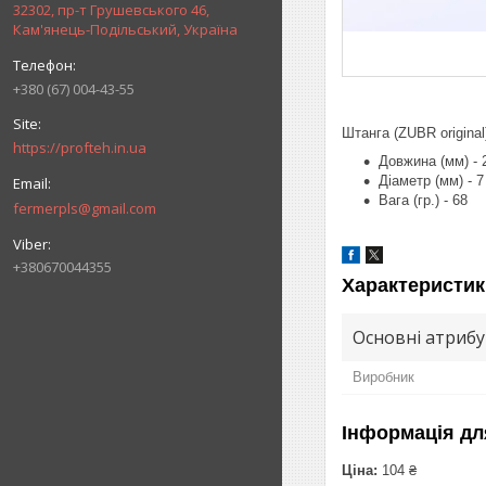
32302, пр-т Грушевського 46,
Кам'янець-Подільський, Україна
+380 (67) 004-43-55
Штанга (ZUBR origina
https://profteh.in.ua
Довжина (мм) - 
Діаметр (мм) - 7
Вага (гр.) - 68
fermerpls@gmail.com
+380670044355
Характеристик
Основні атриб
Виробник
Інформація дл
Ціна:
104 ₴