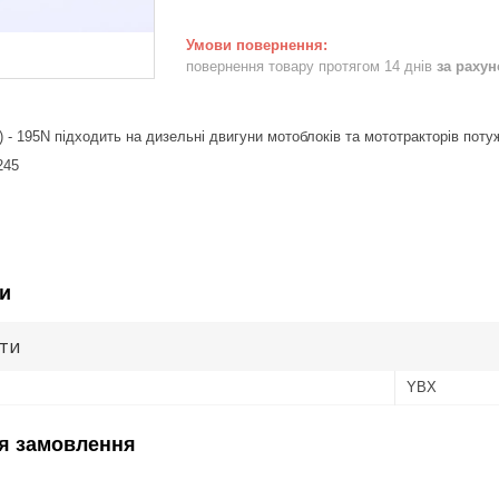
повернення товару протягом 14 днів
за раху
l) - 195N підходить на дизельні двигуни мотоблоків та мототракторів пот
245
и
ути
YBX
я замовлення