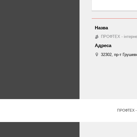
ПРОФТЕХ - інтернет
32302, пр-т Грушев