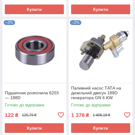
Купити
Купити
–3%
–2%
Паливний насос ТАТА на
Підшипник розпочила 6203
дизельний двигун 188D
— 188D
генератора GN 6 KW
Готово до відправки
Готово до відправки
122
1 376
₴
₴
125,75 ₴
1 406,18 ₴
Купити
Купити