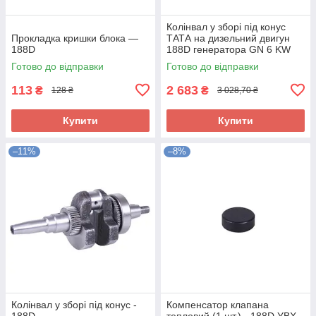
Колінвал у зборі під конус
Прокладка кришки блока —
ТАТА на дизельний двигун
188D
188D генератора GN 6 KW
Готово до відправки
Готово до відправки
113
2 683
₴
₴
128 ₴
3 028,70 ₴
Купити
Купити
–11%
–8%
Колінвал у зборі під конус -
Компенсатор клапана
188D
тепловий (1 шт.) - 188D YBX