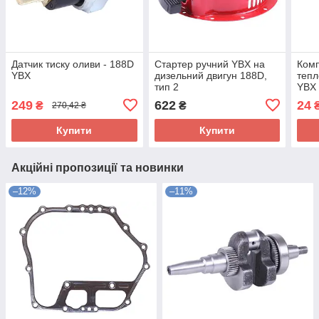
Датчик тиску оливи - 188D
Стартер ручний YBX на
Комп
YBX
дизельний двигун 188D,
тепл
тип 2
YBX
249
622
24
₴
₴
270,42 ₴
Купити
Купити
Акційні пропозиції та новинки
–12%
–11%