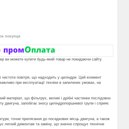
нок покупця
пер ви можете купити будь-який товар не покидаючи сайту.
і чистоти повітря, що надходить у циліндри. Цей елемент
важливо при експлуатації техніки в запилених умовах, на
й матеріал, що фільтрує, великі і дрібні частинки послідовно
у двигуна, запобігає зносу циліндропоршневої групи і сприяє
атури, точне прилягання до посадкових місць двигуна, а також
чує легкий демонтаж та заміну, що значно спрощує технічне