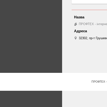
ПРОФТЕХ - інтернет
32302, пр-т Грушев