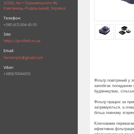
32302, пр-т Грушевського 46,
Кам'янець-Подільський, Україна
+380 (67) 004-43-55
https://profteh.in.ua
fermerpls@gmail.com
+380670044355
Фільтр повітряний у 
запобігає попаданню 
будівництвах, сільсь
Фільтр працює за при
затримуються, а очищ
більш повному згорян
Ключовими перевагами
ефективна фільтрація