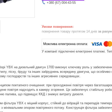
+380 (67) 004-43-55
повернення товару протягом 14 днів
за раху
У компанії підключені електронні платежі. Те
зборі YBX на дизельний двигун 170D виконує ключову роль у забезпеченн
пилу, піску, бруду та інших забруднень всередину двигуна, що особливо 
кому господарстві та інших агресивних середовищах.
нципом поетапного очищення: при проходженні повітря через багатошарови
ене повітря надходить в камеру згоряння. Це забезпечує стабільну робот
ню палива, що підвищує ККД і знижує витрату дизеля.
 фільтра YBX є міцний корпус, стійкий до вібрацій та перепадів темпер
 з мінімальним опором повітряного потоку. Конструкція фільтра забезпе