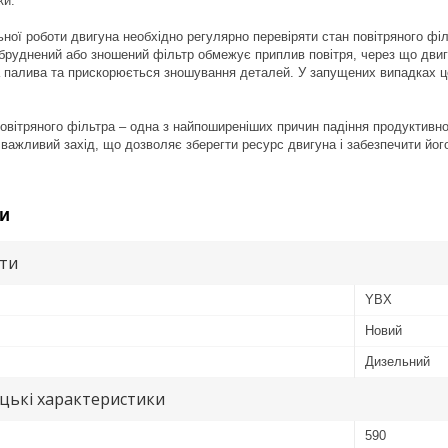
ки.
ьної роботи двигуна необхідно регулярно перевіряти стан повітряного фі
бруднений або зношений фільтр обмежує приплив повітря, через що двиг
 палива та прискорюється зношування деталей. У запущених випадках ц
.
овітряного фільтра – одна з найпоширеніших причин падіння продуктивно
 важливий захід, що дозволяє зберегти ресурс двигуна і забезпечити йог
и
ути
YBX
Новий
Дизельний
цькі характеристики
590