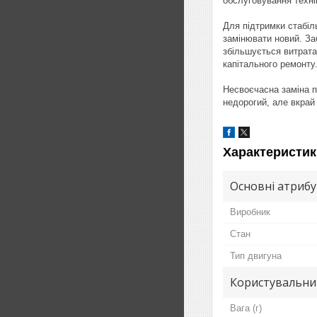
обслуговування техні
Для підтримки стабіл
замінювати новий. За
збільшується витрата
капітального ремонту
Несвоєчасна заміна п
недорогий, але вкрай
Характеристик
Основні атриб
Виробник
Стан
Тип двигуна
Користувальни
Вага (г)