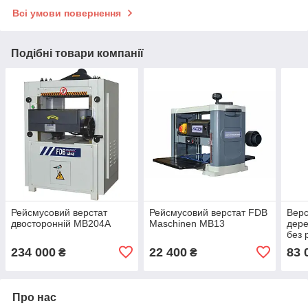
Всі умови повернення
Подібні товари компанії
Рейсмусовий верстат
Рейсмусовий верстат FDB
Верс
двосторонній МВ204А
Maschinen MB13
дер
без 
234 000
22 400
83 
₴
₴
Про нас