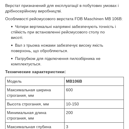
Верстат призначений для експлуатації в побутових умовах і
дрібносерійному виробництві.
Особливості рейсмусового верстата FDB Maschinen MB 106B:
Чотири вертикальні напрямні забезпечують точність і
стійкість при встановленні рейсмусового столу по
висоті.
Вал з трьома ножами забезпечує високу якість
поверхонь, що обробляються.
Патрубком для підключення пилозбірника не
комплектується.
Технические характеристики:
Модель
МВ106В
Максимальная ширина
600
строгания, мм
Высота строгания, мм
10-150
Минимальная длина
200
строгания, мм
Максимальная глубина
3