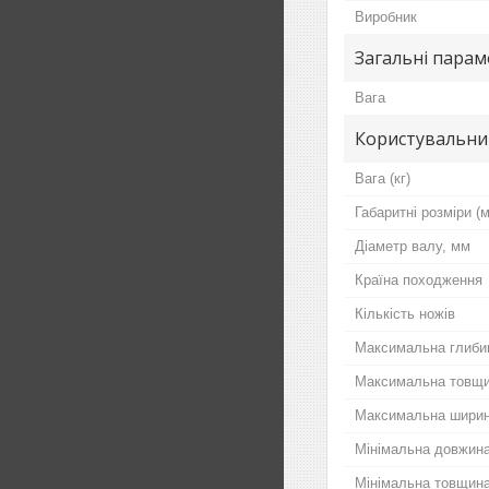
Виробник
Загальні пара
Вага
Користувальни
Вага (кг)
Габаритні розміри (
Діаметр валу, мм
Країна походження
Кількість ножів
Максимальна глибин
Максимальна товщи
Максимальна ширин
Мінімальна довжина
Мінімальна товщина