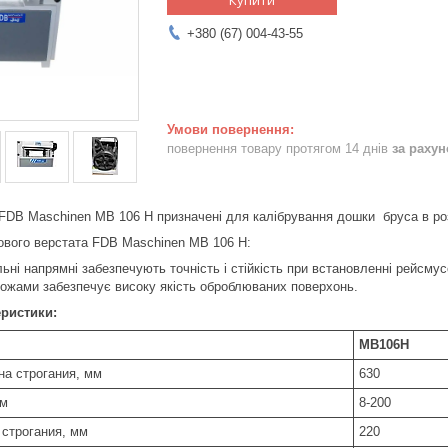
+380 (67) 004-43-55
повернення товару протягом 14 днів
за раху
FDB Maschinen MB 106 H призначені для калібрування дошки бруса в розм
ового верстата FDB Maschinen MB 106 H:
ьні напрямні забезпечують точність і стійкість при встановленні рейсмус
ножами забезпечує високу якість оброблюваних поверхонь.
еристики:
MB106H
а строгания, мм
630
мм
8-200
строгания, мм
220