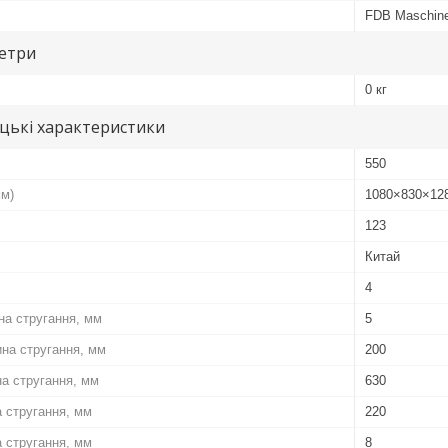
FDB Maschin
метри
0 кг
цькі характеристики
550
мм)
1080×830×12
123
Китай
4
а стругання, мм
5
на стругання, мм
200
а стругання, мм
630
 стругання, мм
220
 стругання, мм
8