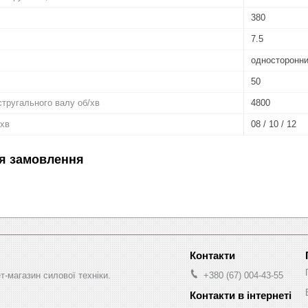
380
7.5
односторонн
50
стругального валу об/хв
4800
/хв
08 / 10 / 12
я замовлення
-магазин силової техніки.
+380 (67) 004-43-55