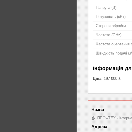
Напруга (В)
Потужність (кВт)
Сторони обробки
Частота (GHz)
Частота обертання 
Швидкість подачі м
Інформація дл
Ціна:
197 000 ₴
ПРОФТЕХ - інтернет