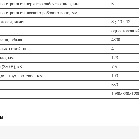
а строгания верхнего рабочего вала, мм
5
на строгания нижнего рабочего вала, мм
--
отовки, м/мин
8；10；12
односторонни
вала, об/мин
4800
ных ножей. шт.
4
ала, мм
123
(380 В), кВт
7,5
для стружкоотсоса, мм
100
550
1080×830×128
и