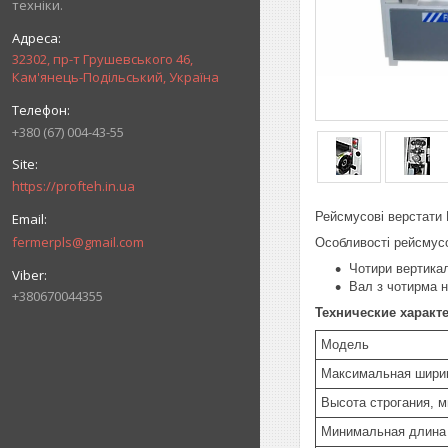
техніки.
32302, пр-т Грушевського 46,
Кам'янець-Подільський, Україна
+380 (67) 004-43-55
https://profteh.in.ua
Рейсмусові верстати 
fermerpls@gmail.com
Особливості рейсмус
Чотири вертикал
Вал з чотирма 
+380670044355
Технические характ
Модель
Максимальная ширин
Высота строгания, 
Минимальная длина 