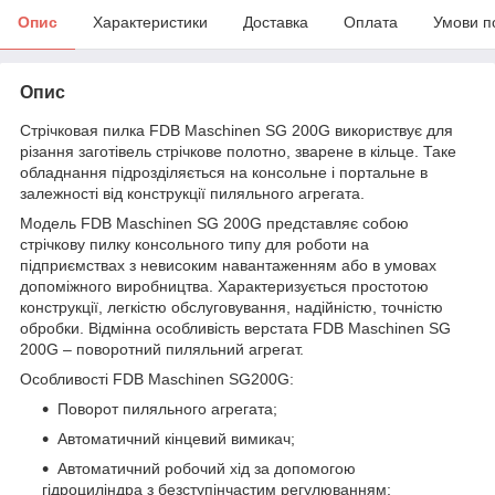
Опис
Характеристики
Доставка
Оплата
Умови п
Опис
Стрічковая пилка FDB Maschinen SG 200G використвує для
різання заготівель стрічкове полотно, зварене в кільце. Таке
обладнання підрозділяється на консольне і портальне в
залежності від конструкції пиляльного агрегата.
Модель FDB Maschinen SG 200G представляє собою
стрічкову пилку консольного типу для роботи на
підприємствах з невисоким навантаженням або в умовах
допоміжного виробництва. Характеризується простотою
конструкції, легкістю обслуговування, надійністю, точністю
обробки. Відмінна особливість верстата FDB Maschinen SG
200G – поворотний пиляльний агрегат.
Особливості FDB Maschinen SG200G:
Поворот пиляльного агрегата;
Автоматичний кінцевий вимикач;
Автоматичний робочий хід за допомогою
гідроциліндра з безступінчастим регулюванням;