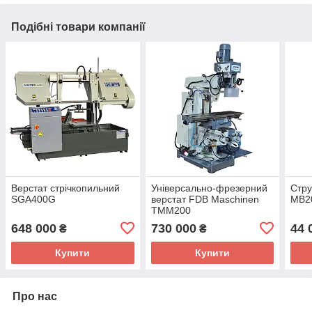
Подібні товари компанії
Верстат стрiчкопильний
Універсально-фрезерний
Стру
SGA400G
верстат FDB Maschinen
MB2
TMM200
648 000
730 000
44 
₴
₴
Купити
Купити
Про нас