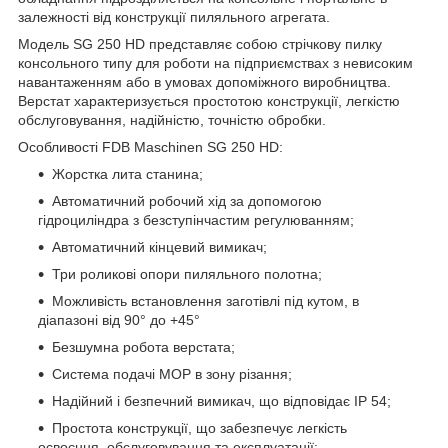
залежності від конструкції пиляльного агрегата.
Модель SG 250 HD представляє собою стрічкову пилку
консольного типу для роботи на підприємствах з невисоким
навантаженням або в умовах допоміжного виробництва.
Верстат характеризується простотою конструкції, легкістю
обслуговування, надійністю, точністю обробки.
Особливості FDB Maschinen SG 250 HD:
Жорстка лита станина;
Автоматичний робочий хід за допомогою
гідроциліндра з безступінчастим регулюванням;
Автоматичний кінцевий вимикач;
Три роликові опори пиляльного полотна;
Можливість встановлення заготівлі під кутом, в
діапазоні від 90° до +45°
Безшумна робота верстата;
Система подачі МОР в зону різання;
Надійний і безпечний вимикач, що відповідає IP 54;
Простота конструкції, що забезпечує легкість
освоєння, обслуговування та експлуатації;