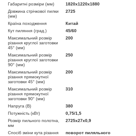
Габаритні розміри (мм)
1820х1220х1880
Довжина стрічкової пилки
2725
(мм)
Країна походження
Китай
Кут пиляння (град.)
45/60
Максимальний розмір
200
різання круглої заготовки
45° (мм)
Максимальний розмір
250
різання круглої заготовки
90° (мм)
Максимальний розмір
200
різання прямокутної
заготовки 45° (мм)
Максимальний розмір
310
різання прямокутної
заготовки 90° (мм)
Напруга (В)
380
Потужність (кВт)
0,75/1,5
Розмір пильного полотна,
2725x27x0,9
мм
Спосіб зміни кута різання
поворот пиляльного