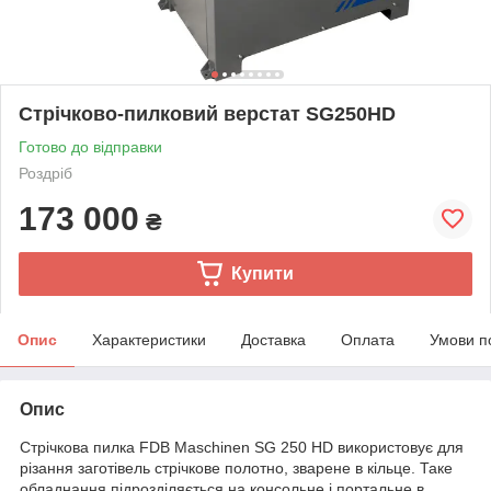
Стрічково-пилковий верстат SG250HD
Готово до відправки
Роздріб
173 000
₴
Купити
Опис
Характеристики
Доставка
Оплата
Умови п
Опис
Стрічкова пилка FDB Maschinen SG 250 HD використовує для
різання заготівель стрічкове полотно, зварене в кільце. Таке
обладнання підрозділяється на консольне і портальне в