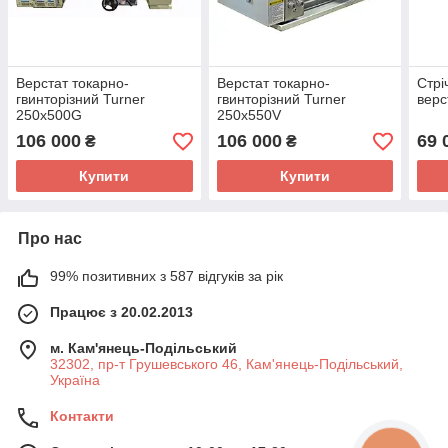
Верстат токарно-
Верстат токарно-
Стрі
гвинторiзний Turner
гвинторiзний Turner
верс
250x500G
250x550V
106 000
106 000
69 
₴
₴
Купити
Купити
Про нас
99% позитивних з 587 відгуків за рік
Працює з 20.02.2013
м. Кам'янець-Подільський
32302, пр-т Грушевського 46, Кам'янець-Подільський,
Україна
Контакти