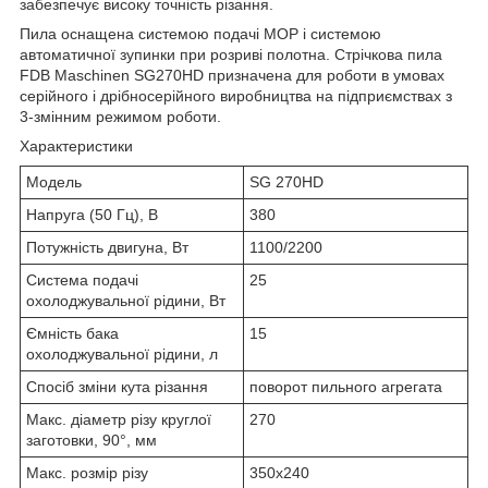
забезпечує високу точність різання.
Пила оснащена системою подачі МОР і системою
автоматичної зупинки при розриві полотна. Стрічкова пила
FDB Maschinen SG270HD призначена для роботи в умовах
серійного і дрібносерійного виробництва на підприємствах з
3-змінним режимом роботи.
Характеристики
Модель
SG 270HD
Напруга (50 Гц), В
380
Потужність двигуна, Вт
1100/2200
Система подачі
25
охолоджувальної рідини, Вт
Ємність бака
15
охолоджувальної рідини, л
Спосіб зміни кута різання
поворот пильного агрегата
Макс. діаметр різу круглої
270
заготовки, 90°, мм
Макс. розмір різу
350х240