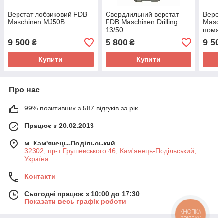
Верстат лобзиковий FDB
Свердлильний верстат
Верс
Maschinen MJ50B
FDB Maschinen Drilling
Mas
13/50
пом
9 500
5 800
9 5
₴
₴
Купити
Купити
Про нас
99% позитивних з 587 відгуків за рік
Працює з 20.02.2013
м. Кам'янець-Подільський
32302, пр-т Грушевського 46, Кам'янець-Подільський,
Україна
Контакти
Сьогодні працює з 10:00 до 17:30
Показати весь графік роботи
КНОПКА