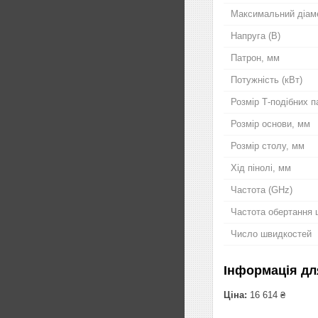
Максимальний діаме
Напруга (В)
Патрон, мм
Потужність (кВт)
Розмір Т-подібних п
Розмір основи, мм
Розмір столу, мм
Хід пінолі, мм
Частота (GHz)
Частота обертання 
Число швидкостей
Інформація дл
Ціна:
16 614 ₴