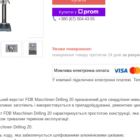
Купити з
+380 (67) 004-43-55
повернення товару протягом 14 днів
за раху
У компанії підключені електронні платежі. Те
ний верстат FDB Maschinen Drilling 20 призначений для свердління неве
еликих заготівель і використовується в приладобудуванні, ремонтних це
 FDB Maschinen Drilling 20 характеризується простотою конструкції, яка 
кож тривалим терміном експлуатації.
inen Drilling 20:
ть ходу, яка забезпечується шліфованими алюмінієвими шківами;