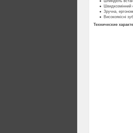
Шпиндель встан
Швидкозмінний 
Зручна, ергоном
Високоякісні зу
Технические характ