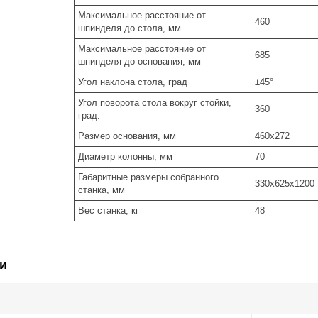
Максимальное расстояние от
460
шпинделя до стола, мм
Максимальное расстояние от
685
шпинделя до основания, мм
Угол наклона стола, град
±45°
Угол поворота стола вокруг стойки,
360
град.
Размер основания, мм
460х272
Диаметр колонны, мм
70
Габаритные размеры собранного
330х625х1200
станка, мм
Вес станка, кг
48
и