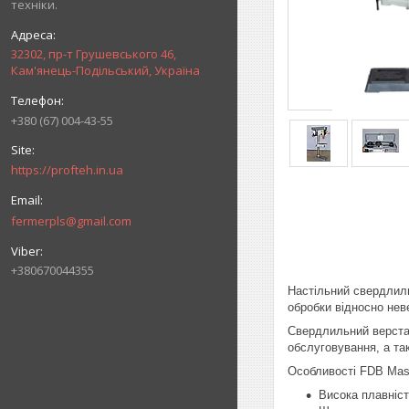
техніки.
32302, пр-т Грушевського 46,
Кам'янець-Подільський, Україна
+380 (67) 004-43-55
https://profteh.in.ua
fermerpls@gmail.com
+380670044355
Настільний свердлиль
обробки відносно нев
Свердлильний верстат
обслуговування, а та
Особливості FDB Masch
Висока плавніс