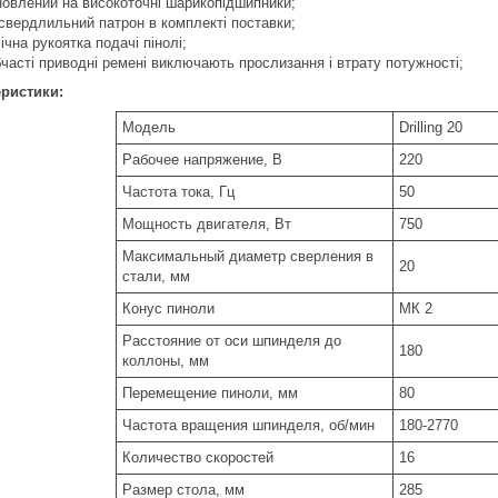
овлений на високоточні шарикопідшипники;
свердлильний патрон в комплекті поставки;
ічна рукоятка подачі пінолі;
бчасті приводні ремені виключають прослизання і втрату потужності;
еристики:
Модель
Drilling 20
Рабочее напряжение, В
220
Частота тока, Гц
50
Мощность двигателя, Вт
750
Максимальный диаметр сверления в
20
стали, мм
Конус пиноли
МК 2
Расстояние от оси шпинделя до
180
коллоны, мм
Перемещение пиноли, мм
80
Частота вращения шпинделя, об/мин
180-2770
Количество скоростей
16
Размер стола, мм
285