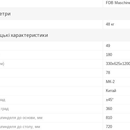
FDB Maschin
метри
48 кг
цькі характеристики
49
м
180
мм)
330х625х120
78
МК-2
Китай
рад
±45°
 град
360
 шпинделя до основи, мм
810
 шпинделя до столу, мм
720