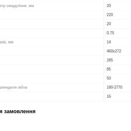
тр свердління, мм
20
220
20
0.75
азів, мм
14
460х272
285
85
50
шпинделя об/хв
180-2770
16
я замовлення