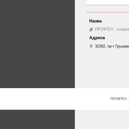
ПРОФТЕХ - інтернет
32302, пр-т Грушев