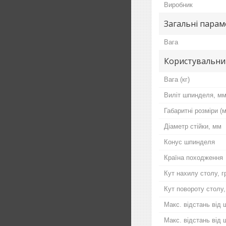
Виробник
Загальні пара
Вага
Користувальни
Вага (кг)
Виліт шпинделя, м
Габаритні розміри (
Діаметр стійки, мм
Конус шпинделя
Країна походження
Кут нахилу столу, г
Кут повороту столу,
Макс. відстань від
Макс. відстань від