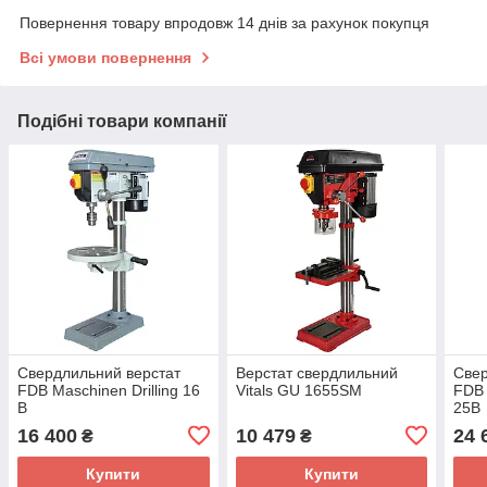
Повернення товару впродовж 14 днів за рахунок покупця
Всі умови повернення
Подібні товари компанії
Свердлильний верстат
Верстат свердлильний
Свер
FDB Maschinen Drilling 16
Vitals GU 1655SM
FDB 
B
25B
16 400
10 479
24 
₴
₴
Купити
Купити