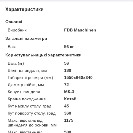
Характеристики
Основні
Виробник
FDB Maschinen
Загальні параметри
Вага
56 кг
Користувальницькі характеристики
Вага (кг)
56
Виліт шпинделя, мм
180
Габаритні розміри (мм)
1550х660х340
Діаметр стійки, мм
72
Конус шпинделя
МК-3
Країна походження
Китай
Кут нахилу столу, град
45
Кут повороту столу, град
360
Макс. відстань від
1175
шпинделя до основи, мм
Макс. відстань від
580