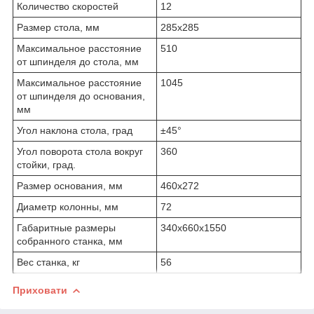
Количество скоростей
12
Размер стола, мм
285х285
Максимальное расстояние
510
от шпинделя до стола, мм
Максимальное расстояние
1045
от шпинделя до основания,
мм
Угол наклона стола, град
±45°
Угол поворота стола вокруг
360
стойки, град.
Размер основания, мм
460х272
Диаметр колонны, мм
72
Габаритные размеры
340х660х1550
собранного станка, мм
Вес станка, кг
56
Приховати