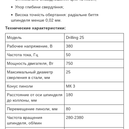
Упор глибини свердління;
Висока точність обертання: радіальне биття
шпинделя менше 0,02 мм.
Технические характеристики:
Модель
Drilling 25
Рабочее напряжение, В
380
Частота тока, Гц
50
Мощность двигателя, Вт
750
Максимальный диаметр
25
сверления в стали, мм
Конус пиноли
МК 3
Расстояние от оси шпинделя
180
до коллоны, мм
Перемещение пиноли, мм
80
Частота вращения
280-2380
шпинделя, об/мин