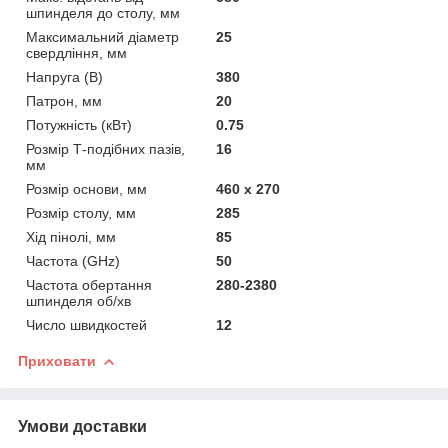
шпинделя до столу, мм
Максимальний діаметр
25
свердління, мм
Напруга (В)
380
Патрон, мм
20
Потужність (кВт)
0.75
Розмір Т-подібних пазів,
16
мм
Розмір основи, мм
460 х 270
Розмір столу, мм
285
Хід пінолі, мм
85
Частота (GHz)
50
Частота обертання
280-2380
шпинделя об/хв
Число швидкостей
12
Приховати
Умови доставки