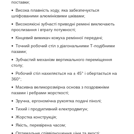
поставки;
Висока плавність ходу, яка забезпечується
шліфованими алюмінієвими шківами;
Високоякісні зубчасті приводні ремені виключають
прослизання і втрату потужності;
Кінцевий вимикач кожуха ремінної передачі;
Точний робочий стіл з діагональними Т-подібними
пазами;
Зубчастий механізм вертикального переміщення
столу;
Робочий стіл нахиляється на ± 45° і обертається на
360°;
Масивна великорозмірна основа з поздовжніми
пазами і ребрами жорсткості;
Зручна, ергономічна рукоятка подачі пінолі;
Тихий і продуктивний електродвигун;
Жорстка конструкція;
Якість, перевірена часом;
Оптимальне співвідношення ціни та якості;