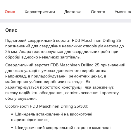
Опис
Характеристики
Доставка
Оплата
Умови п
Опис
Підлоговий свердлильний верстат FDB Maschinen Drilling 25
призначений для свердління невеликих отворів діаметром до
25 мм. Апарат застосовується для свердлильних робіт при
обробці відносно невеликих заготівель.
Свердлильний верстат FDB Maschinen Drilling 25 призначений
для експлуатації в умовах допоміжного виробництва,
наприклад, в приладобудуванні, ремонтних цехах, в
майстернях учбово-виробничих закладів. Він
характеризується простотою конструкції, яка забезпечує
високу надійність обладнання, легкість освоєння і простоту
обслуговування.
Особливості FDB Maschinen Drilling 25/380:
Шпиндель встановлений на високоточні
шарикопідшипники;
Швидкозмінний свердлильний патрон в комплекті