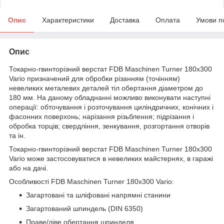
Опис
Характеристики
Доставка
Оплата
Умови п
Опис
Токарно-гвинторізний верстат FDB Maschinen Turner 180х300
Vario призначений для обробки різанням (точінням)
невеликих металевих деталей тіл обертання діаметром до
180 мм. На даному обладнанні можливо виконувати наступні
операції: обточування і розточування циліндричних, конічних і
фасонних поверхонь; нарізання різьблення; підрізання і
обробка торців; свердління, зенкування, розгортання отворів
та ін.
Токарно-гвинторізний верстат FDB Maschinen Turner 180х300
Vario може застосовуватися в невеликих майстернях, в гаражі
або на дачі.
Особливості FDB Maschinen Turner 180х300 Vario:
Загартовані та шліфовані напрямні станини
Загартований шпиндель (DIN 6350)
Праве/ліве обертання шпинделя