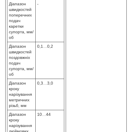
Діапазон
-
швидкостей
поперечних
подач
каретки
супорта, мм/
об
Діапазон
0,1…0,2
швидкостей
поздовжніх
подач
супорта, мм/
об
Діапазон
0,3…3,0
кроку
нарізування
метричних
різьб, мм
Діапазон
10…44
кроку
нарізування
дюймових