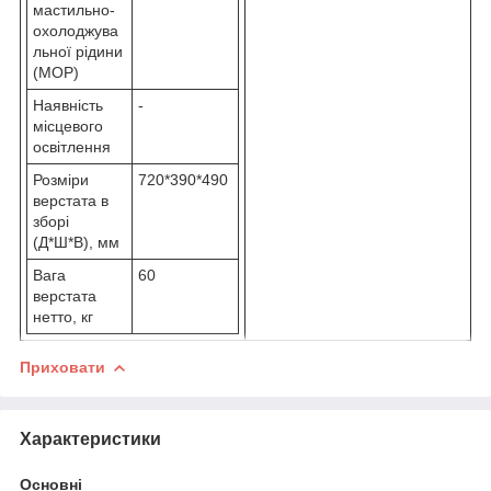
мастильно-
охолоджува
льної рідини
(МОР)
Наявність
-
місцевого
освітлення
Розміри
720*390*490
верстата в
зборі
(Д*Ш*В), мм
Вага
60
верстата
нетто, кг
Приховати
Характеристики
Основні