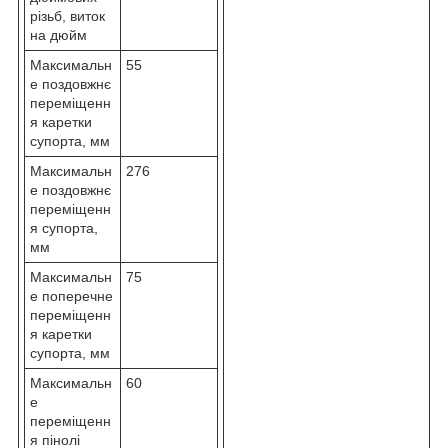
різьб, виток
на дюйм
Максимальн
55
е поздовжнє
переміщенн
я каретки
супорта, мм
Максимальн
276
е поздовжнє
переміщенн
я супорта,
мм
Максимальн
75
е поперечне
переміщенн
я каретки
супорта, мм
Максимальн
60
е
переміщенн
я пінолі