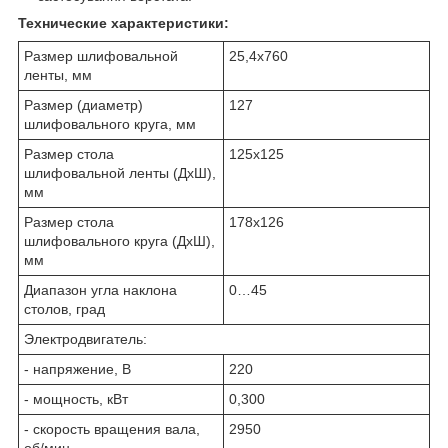
Технические характеристики:
Размер шлифовальной
25,4х760
ленты, мм
Размер (диаметр)
127
шлифовального круга, мм
Размер стола
125х125
шлифовальной ленты (ДхШ),
мм
Размер стола
178х126
шлифовального круга (ДхШ),
мм
Диапазон угла наклона
0…45
столов, град
Электродвигатель:
- напряжение, В
220
- мощность, кВт
0,300
- скорость вращения вала,
2950
об/мин