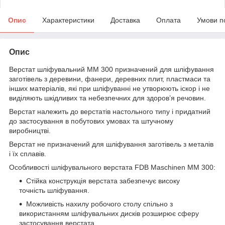
Опис
Характеристики
Доставка
Оплата
Умови п
Опис
Верстат шліфувальний ММ 300 призначений для шліфування
заготівель з деревини, фанери, деревних плит, пластмаси та
інших матеріалів, які при шліфуванні не утворюють іскор і не
виділяють шкідливих та небезпечних для здоров’я речовин.
Верстат належить до верстатів настольного типу і придатний
до застосування в побутових умовах та штучному
виробництві.
Верстат не призначений для шліфування заготівель з металів
і їх сплавів.
Особливості шліфувального верстата FDB Maschinen MM 300:
Стійка конструкція верстата забезпечує високу
точність шліфування.
Можливість нахилу робочого столу спільно з
використанням шліфувальних дисків розширює сферу
застосування верстата.