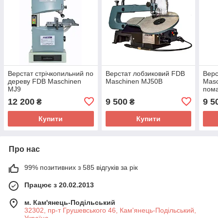
Верстат стрічкопильний по
Верстат лобзиковий FDB
Верс
дереву FDB Maschinen
Maschinen MJ50B
Mas
MJ9
пом
12 200
9 500
9 5
₴
₴
Купити
Купити
Про нас
99% позитивних з 585 відгуків за рік
Працює з 20.02.2013
м. Кам'янець-Подільський
32302, пр-т Грушевського 46, Кам'янець-Подільський,
Україна