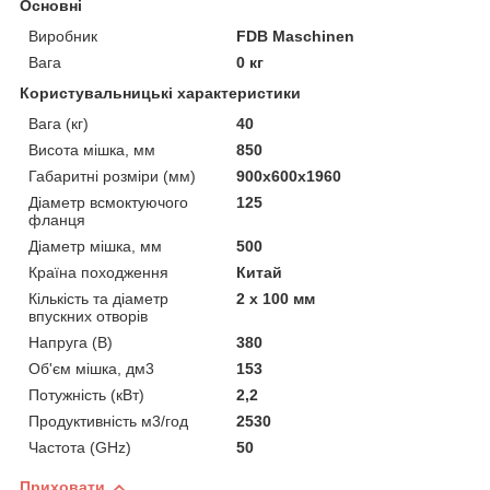
Основні
Виробник
FDB Maschinen
Вага
0 кг
Користувальницькі характеристики
Вага (кг)
40
Висота мішка, мм
850
Габаритні розміри (мм)
900х600х1960
Діаметр всмоктуючого
125
фланця
Діаметр мішка, мм
500
Країна походження
Китай
Кількість та діаметр
2 х 100 мм
впускних отворів
Напруга (В)
380
Об'єм мішка, дм3
153
Потужність (кВт)
2,2
Продуктивність м3/год
2530
Частота (GHz)
50
Приховати