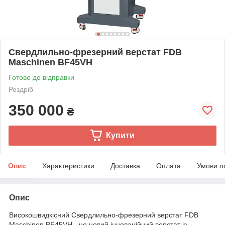
Свердлильно-фрезерний верстат FDB
Maschinen BF45VH
Готово до відправки
Роздріб
350 000
₴
Купити
Опис
Характеристики
Доставка
Оплата
Умови п
Опис
Високошвидкісний Свердлильно-фрезерний верстат FDB
Maschinen BF45VH - це новий інноваційний верстат із