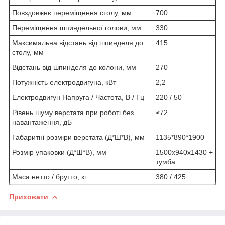
Повздовжнє переміщення столу, мм
700
Переміщення шпиндельної голови, мм
330
Максимальна відстань від шпинделя до
415
столу, мм
Відстань від шпинделя до колони, мм
270
Потужність електродвигуна, кВт
2,2
Електродвигун Напруга / Частота, В / Гц
220 / 50
Рівень шуму верстата при роботі без
≤72
навантаження, дБ
Габаритні розміри верстата (Д*Ш*В), мм
1135*890*1900
Розмір упаковки (Д*Ш*В), мм
1500x940x1430 +
тумба
Маса нетто / брутто, кг
380 / 425
Приховати