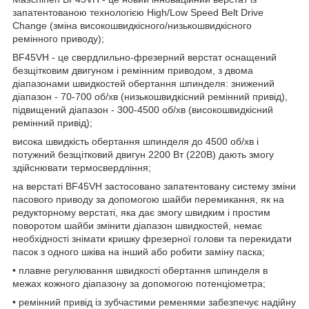
запатентованою технологією High/Low Speed Belt Drive
Change (зміна високошвидкісного/низькошвидкісного
ремінного приводу);
BF45VH - це свердлильно-фрезерний верстат оснащений
безщітковим двигуном і ремінним приводом, з двома
діапазонами швидкостей обертання шпинделя: знижений
діапазон - 70-700 об/хв (низькошвидкісний ремінний привід),
підвищений діапазон - 300-4500 об/хв (високошвидкісний
ремінний привід);
висока швидкість обертання шпинделя до 4500 об/хв і
потужний безщітковий двигун 2200 Вт (220В) дають змогу
здійснювати термосвердління;
на верстаті BF45VH застосовано запатентовану систему зміни
пасового приводу за допомогою шайби перемикання, як на
редукторному верстаті, яка дає змогу швидким і простим
поворотом шайби змінити діапазон швидкостей, немає
необхідності знімати кришку фрезерної голови та перекидати
пасок з одного шківа на інший або робити заміну паска;
•
плавне регулювання швидкості обертання шпинделя в
межах кожного діапазону за допомогою потенціометра;
•
ремінний привід із зубчастими ременями забезпечує надійну