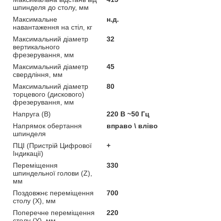
шпинделя до столу, мм
Максимальне
н.д.
навантаження на стіл, кг
Максимальний діаметр
32
вертикального
фрезерування, мм
Максимальний діаметр
45
свердління, мм
Максимальний діаметр
80
торцевого (дискового)
фрезерування, мм
Напруга (В)
220 В ~50 Гц
Напрямок обертання
вправо \ вліво
шпинделя
ПЦІ (Пристрій Цифрової
+
Індикації)
Переміщення
330
шпиндельної голови (Z),
мм
Поздовжнє переміщення
700
столу (Х), мм
Поперечне переміщення
220
столу (Y), мм