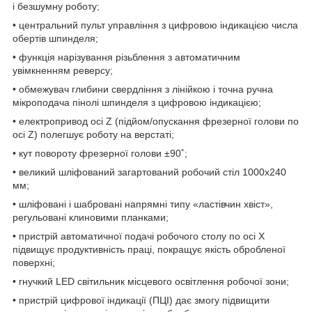
і безшумну роботу;
•
центральний пульт управління з цифровою індикацією числа
обертів шпинделя;
•
функція нарізування різьблення з автоматичним
увімкненням реверсу;
•
обмежувач глибини свердління з лінійкою і точна ручна
мікроподача пінолі шпинделя з цифровою індикацією;
•
електропривод осі Z (підйом/опускання фрезерної голови по
осі Z) полегшує роботу на верстаті;
•
кут повороту фрезерної голови ±90˚;
•
великий шліфований загартований робочий стіл 1000x240
мм;
•
шліфовані і шабровані напрямні типу «ластівчин хвіст»,
регульовані клиновими планками;
•
пристрій автоматичної подачі робочого столу по осі X
підвищує продуктивність праці, покращує якість обробленої
поверхні;
•
гнучкий LED світильник місцевого освітлення робочої зони;
•
пристрій цифрової індикації (ПЦІ) дає змогу підвищити