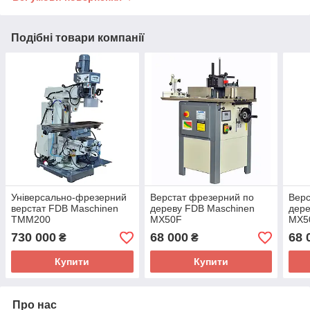
Подібні товари компанії
Універсально-фрезерний
Верстат фрезерний по
Верс
верстат FDB Maschinen
дереву FDB Maschinen
дере
TMM200
MX50F
MX5
730 000
68 000
68 
₴
₴
Купити
Купити
Про нас