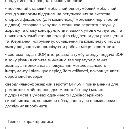
продуктивність праці та точність обробки;
•
посилений сталевий мобільний однотумбовий мобільний
стенд з широким піддоном на регульованих за висотою
опорах з фіксацією (для компенсації можливих нерівностей
підлоги), створює з чавунною станиною верстата потужну,
жорстку та стійку конструкцію для важких умов експлуатації, а
наявність у тумбі стенда полиці та відділення для розміщення
та зберігання інструменту, оснащення та комплектуючих дає
змогу раціонально організувати робоче місце верстатника;
•
система подачі ЗОР, інтегрована в тумбу стенду; подача ЗОР
в зону різання сприяє зниженню температури різання,
зменшує інтенсивність зношування металорізального
інструменту і підвищує період його стійкості, покращує якість
обробленої поверхні;
свердлильно-фрезерний верстат BF45VH призначений для
ремонтних майстерень, для малого бізнесу і малих
підприємств в умовах одиничного і дрібносерійного
виробництва, як допоміжне обладнання для промислових і
дослідних виробництв.
Технічні характеристики: