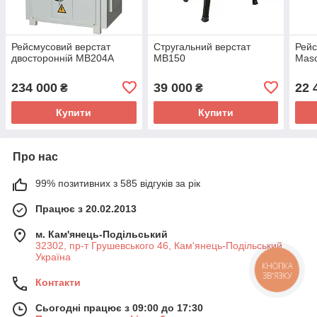
Рейсмусовий верстат
Стругальний верстат
Рейс
двосторонній МВ204А
MB150
Mas
234 000
39 000
22 
₴
₴
Купити
Купити
Про нас
99% позитивних з 585 відгуків за рік
Працює з 20.02.2013
м. Кам'янець-Подільський
32302, пр-т Грушевського 46, Кам'янець-Подільський,
Україна
КНОПКА
ЗВ'ЯЗКУ
Контакти
Сьогодні працює з 09:00 до 17:30