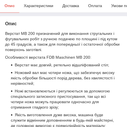
Опис
Характеристики
Доставка
Оплата
Умови п
Опис
Верстат MB 200 призначений для виконання стругальних і
фугувальних робіт з ручною подачею по площині і під кутом
до 45 градусів, а також для попередньої і остаточної обробки
поверхонь заготівлі.
Особливості верстата FDB Maschinen MB 200:
Верстат має довгий, ретельно відшліфований стіл;
Ножовий вал має чотири ножа, що забезпечує високу
якість обробки більшості порід дерева, без хвилястості і
нерівностей;
Ножі встановлюються і регулюються за допомогою
спеціального затискного пристосування, так що всі
чотири ножа можуть працювати одночасно для
отримання гладкого зрізу;
Якість виготовлення дуже висока, машина буде
служити відмінним доповненням в будь-якій майстерні,
де головною вимогою є прямолінійність матеріалу;