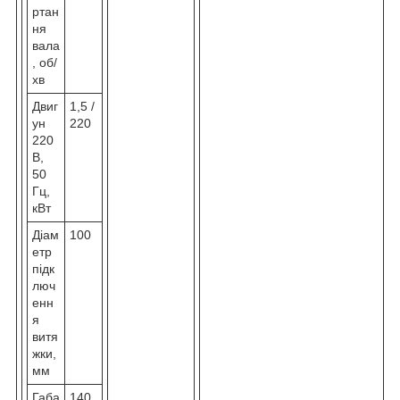
ртан
ня
вала
, об/
хв
Двиг
1,5 /
ун
220
220
В,
50
Гц,
кВт
Діам
100
етр
підк
люч
енн
я
витя
жки,
мм
Габа
140