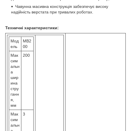
Чавунна масивна конструкція забезпечує високу
надійність верстата при тривалих роботах.
Техничні характеристики:
Мод
МВ2
ель
00
Мак
200
сим
альн
а
шир
ина
стру
ганн
я,
мм
Мак
3
сим
альн
а