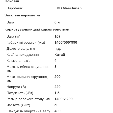
Основні
Виробник
FDB Maschinen
Загальні параметри
Вага
0 кг
Користувальницькі характеристики
Вага (кг)
107
Габаритні розміри (мм)
1400*500*990
Діаметр валу, мм
н.д.
Країна походження
Китай
Кількість ножів
4
Макс. глибина стругання,
3
мм
Макс. ширина стругання,
200
мм
Напруга (В)
220
Потужність (кВт)
1,5
Розмір робочого столу, мм
1400 x 200
Частота (GHz)
50
Швидкість обертання валу
4000