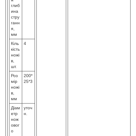
глиб
ина
стру
ганн
я,
мм
Кіль
4
кість
ножі
в,
шт.
Роз
200*
мір
25*3
ножі
в,
мм
Діам
уточ
етр
н.
нож
овог
о