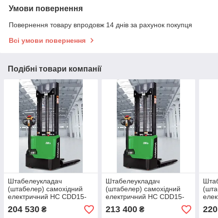
Умови повернення
Повернення товару впродовж 14 днів за рахунок покупця
Всі умови повернення
Подібні товари компанії
Штабелеукладач
Штабелеукладач
Шта
(штабелер) самохідний
(штабелер) самохідний
(шта
електричний HC CDD15-
електричний HC CDD15-
еле
WS-I Li-ion 2.5м
WS-I Li-ion 3,0м
WS-I
204 530
213 400
220
₴
₴