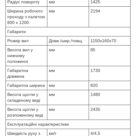
Радіус повороту
мм
1425
Ширина робочого
мм
2194
проходу з палетою
800 х 1200
Габарити
Розмір вил
Довж./шир./товщ.
1150х160х70
Висота вил у
мм
85
нижчому
положенні
Габаритна
мм
1730
довжина
Габаритна ширина
мм
820
Висота щогли у
мм
1480
складеному виді
Висота щогли у
мм
2435
розложеному виді
Експлуатаційні характеристики
Швидкість руху з
км/г
4/4,5