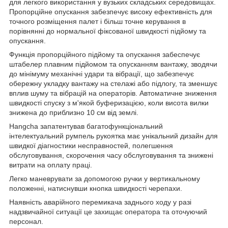
для легкого використання у вузьких складських середовищах.
Пропорційне опускання забезпечує високу ефективність для
точного розміщення палет і більш точне керування в
порівнянні до нормальної фіксованої швидкості підйому та
опускання.
Функція пропорційного підйому та опускання забеспечує
штабелер плавним підйомом та опусканням вантажу, зводячи
до мінімуму механічні удари та вібрації, що забезпечує
обережну укладку вантажу на стелажі або підлогу, та зменшує
вплив шуму та вібрацій на операторів. Автоматичне зниження
швидкості спуску з м'якой буферизацією, коли висота вилки
знижена до приблизно 10 см від землі.
Hangcha запатентував багатофункціональний
інтелектуальний румпель рукоятка має унікальний дизайн для
швидкої діагностики несправностей, полегшення
обслуговування, скорочення часу обслуговування та знижені
витрати на оплату праці.
Легко маневрувати за допомогою ручки у вертикальному
положенні, натиснувши кнопка швидкості черепахи.
Наявність аварійного перемикача заднього ходу у разі
надзвичайної ситуації це захищає оператора та оточуючий
персонал.