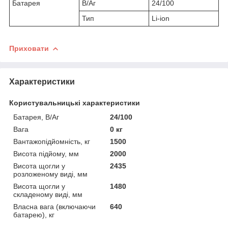
Батарея
В/Аг
24/100
Тип
Li-ion
Приховати
Характеристики
Користувальницькі характеристики
Батарея, В/Аг
24/100
Вага
0 кг
Вантажопідйомність, кг
1500
Висота підйому, мм
2000
Висота щогли у
2435
розложеному виді, мм
Висота щогли у
1480
складеному виді, мм
Власна вага (включаючи
640
батарею), кг