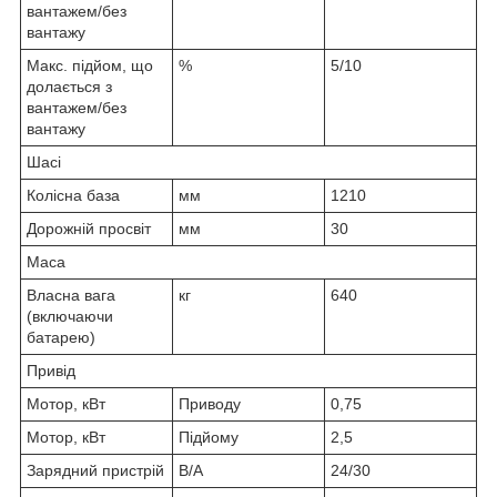
вантажем/без
вантажу
Макс. підйом, що
%
5/10
долається з
вантажем/без
вантажу
Шасі
Колісна база
мм
1210
Дорожній просвіт
мм
30
Маса
Власна вага
кг
640
(включаючи
батарею)
Привід
Мотор, кВт
Приводу
0,75
Мотор, кВт
Підйому
2,5
Зарядний пристрій
В/А
24/30