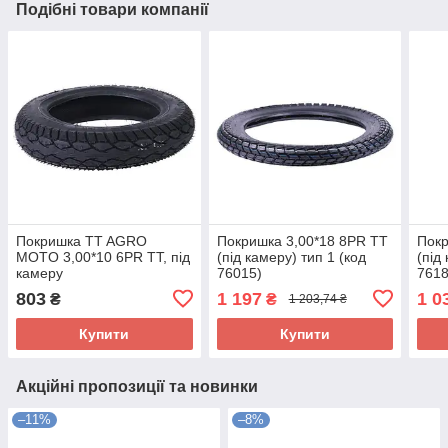
Подібні товари компанії
Покришка TT AGRO
Покришка 3,00*18 8PR TT
Покр
MOTO 3,00*10 6PR TT, під
(під камеру) тип 1 (код
(під
камеру
76015)
7618
803
1 197
1 0
₴
₴
1 203,74 ₴
Купити
Купити
Акційні пропозиції та новинки
–11%
–8%