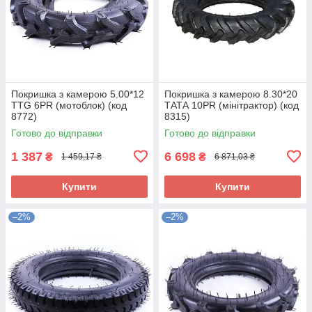
Покришка з камерою 5.00*12
Покришка з камерою 8.30*20
TTG 6PR (мотоблок) (код
ТАТА 10PR (мінітрактор) (код
8772)
8315)
Готово до відправки
Готово до відправки
1 387
6 698
₴
₴
1 459,17 ₴
6 871,03 ₴
Купити
Купити
–2%
–2%