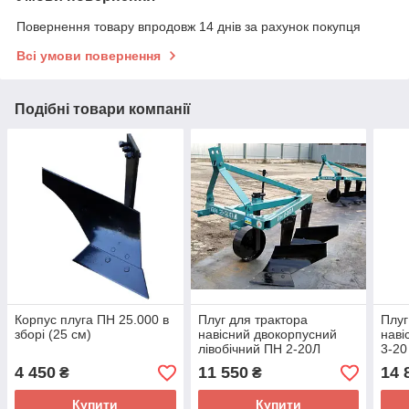
Повернення товару впродовж 14 днів за рахунок покупця
Всі умови повернення
Подібні товари компанії
Корпус плуга ПН 25.000 в
Плуг для трактора
Плуг
зборі (25 см)
навісний двокорпусний
наві
лівобічний ПН 2-20Л
3-20
4 450
11 550
14 
₴
₴
Купити
Купити