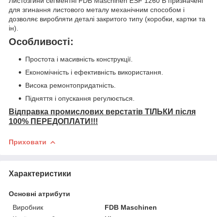
Листозгини сегментні FDB Maschinen ESF 1260 В призначені
для згинання листового металу механічним способом і
дозволяє виробляти деталі закритого типу (коробки, картки та
ін).
Особливості:
Простота і масивність конструкції.
Економічність і ефективність використання.
Висока ремонтопридатність.
Підняття і опускання регулюється.
Відправка промислових верстатів ТІЛЬКИ після
100% ПЕРЕДОПЛАТИ!!!
Приховати
Характеристики
Основні атрибути
Виробник
FDB Maschinen