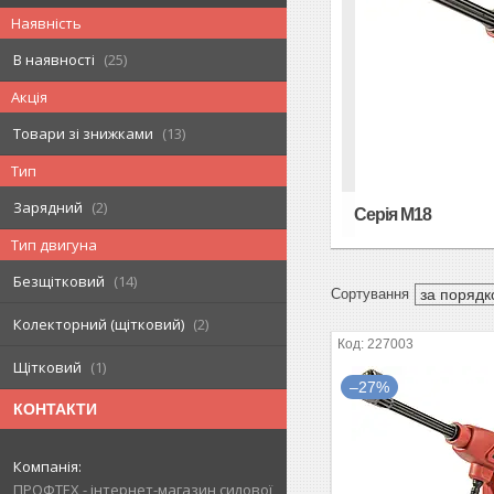
Наявність
В наявності
25
Акція
Товари зі знижками
13
Тип
Зарядний
2
Серія М18
Тип двигуна
Безщітковий
14
Колекторний (щітковий)
2
227003
Щітковий
1
–27%
КОНТАКТИ
ПРОФТЕХ - інтернет-магазин силової