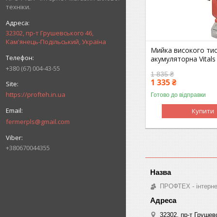
техніки.
32302, пр-т Грушевського 46,
Кам'янець-Подільський, Україна
Мийка високого тис
акумуляторна Vital
+380 (67) 004-43-55
1 835 ₴
1 335 ₴
https://profteh.in.ua
Готово до відправки
Купити
fermerpls@gmail.com
+380670044355
ПРОФТЕХ - інтернет
32302, пр-т Грушев