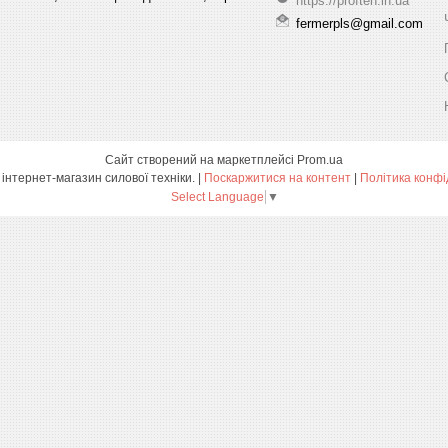
https://profteh.in.ua
fermerpls@gmail.com
Сайт створений на маркетплейсі
Prom.ua
ПРОФТЕХ - інтернет-магазин силової техніки. |
Поскаржитися на контент
|
Політика конфі
Select Language
▼