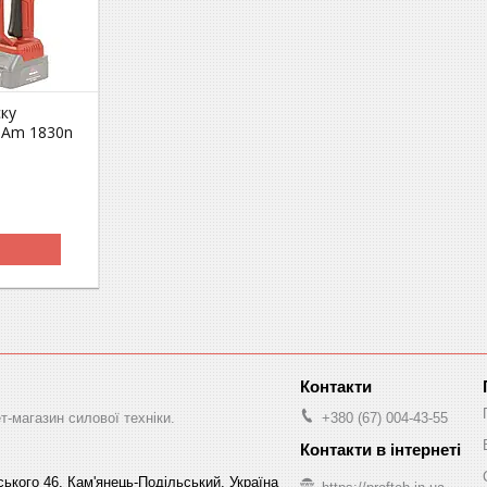
ку
s Am 1830n
-магазин силової техніки.
+380 (67) 004-43-55
ського 46, Кам'янець-Подільський, Україна