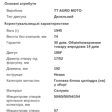
Основні атрибути
Виробник
TT AGRO MOTO
Тип двигуна
Дизельний
Користувальницькі характеристики
Вага (г)
1945
Висота без клапанів, мм
74
Гарантія
30 днів. Обмін/повернення
товару впродовж 14 днів
Двигун
186F
Діаметр отвору під
17/52
форсунку, мм
Довжина, мм
192
інструкція
Немає
Категорія запчастин
Головка блока циліндра (ов)
у зборі
Матеріал
Силумін
Міжцентрове отворів
50/65/50/54/154
кріплення впускного
колектора, мм
Міжцентрове отвору
57