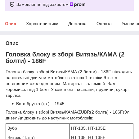
Замовлення під захистом
Опис
Характеристики
Доставка
Оплата
Умови п
Опис
Головка блоку в зборі Витязь/КАМА (2
болти) - 186F
Головка блоку в зборі Витязь/КАМА (2 болти) - 186F підходить
на дизельні двигуни мотоблоків та іншої техніки 9 к.с. з
повітряним охолодженням. Матеріал – алюміній. Вал
коромисел під 1 болт. У комплекті: клапани, пружини, сухарі
тарілки.
Вага брутто (гр.) – 1945
Головка блоку в зборі Витязь/КАМА/ZUBR(2 болта) - 186F(9л
дизель)підходить до наступних мотоблоків:
Зубр
HT-135, HT-135E
Витязь (Тата)
HT-135, HT-135E