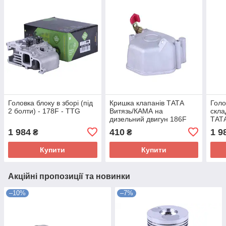
Головка блоку в зборі (під
Кришка клапанів ТАТА
Голо
2 болти) - 178F - TTG
Витязь/КАМА на
скла
дизельний двигун 186F
ТАТА
генератора GN 5 KW, під 2
186F
1 984
410
1 9
₴
₴
болта
Купити
Купити
Акційні пропозиції та новинки
–10%
–7%