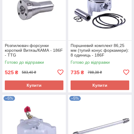
Розпилювач форсунки
Поршневий комплект 86,25
короткий Витязь/КАМА - 186F
мм (тупий конус форкамери):
- TTG
8 одиниць - 186F
Готово до відправки
Готово до відправки
525
735
₴
₴
583,40 ₴
788,38 ₴
Купити
Купити
–5%
–5%