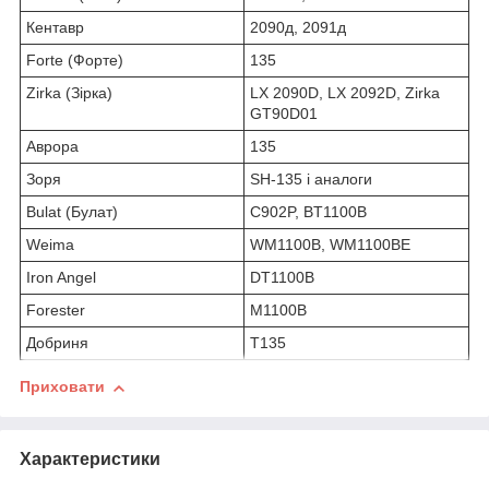
Кентавр
2090д, 2091д
Forte (Форте)
135
Zirka (Зірка)
LX 2090D, LX 2092D, Zirka
GT90D01
Аврора
135
Зоря
SH-135 і аналоги
Bulat (Булат)
C902P, BT1100B
Weima
WM1100B, WM1100BE
Iron Angel
DT1100B
Forester
M1100B
Добриня
T135
Приховати
Характеристики